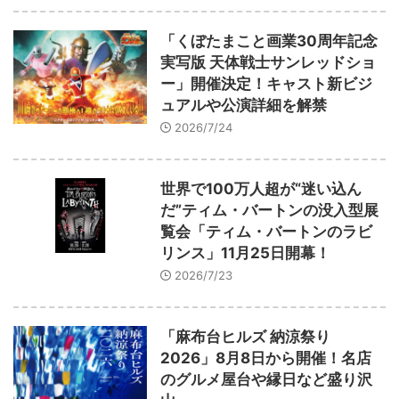
「くぼたまこと画業30周年記念
実写版 天体戦士サンレッドショ
ー」開催決定！キャスト新ビジ
ュアルや公演詳細を解禁
2026/7/24
世界で100万人超が“迷い込ん
だ”ティム・バートンの没入型展
覧会「ティム・バートンのラビ
リンス」11月25日開幕！
2026/7/23
「麻布台ヒルズ 納涼祭り
2026」8月8日から開催！名店
のグルメ屋台や縁日など盛り沢