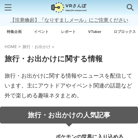
【注意喚起】「なりすましメール」にご注意ください
検索はコチラから
特集企画
イベント
レポート
VTuber
ロブロックス
HOME
>
旅行・お出かけ
>
注目キーワード
旅行・お出かけに関する情報
Xross Stars
旅行・お出かけに関する情報やニュースを配信して
Grow A Garden（庭を成長させる）
います。主にアウトドアやイベント関連の話題など
外で楽しめる趣味ネタまとめ。
Meta Quest 3
旅行・お出かけの人気記事
タグ一覧
ポケモンの世界に入り込める