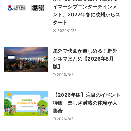
ARKit
BitStar（ぶいらいぶ）
CG(2D/3D)
esports
イマーシブエンターテインメ
Fortnite
HMD
HoloModels
Music
NEWS
ント、2027年春に欧州からス
タート
PR/提供
Roblox
Steam
TGS
VRChat
2026/5/27
にじさんじ
アウトドア
アニメ
アプリ
屋外で映画が楽しめる！野外
アミューズメント
イベント
オーディション
シネマまとめ【2026年8月
カメラ
キャンペーン
クラウドファンディング
版】
2026/8/8
グルメ
ゲーム
コスプレ
スポーツ
ソーシャルVR
デジモノ
バーチャルYouTuber
【2026年版】注目のイベント
パノラマ
ボカロ
メタバース
レポート
特集！楽しさ満載の体験が大
集合
仮想通貨/NFT
季節
映画
東京
東雲めぐ
2026/8/8
海外
演劇・舞台
特集企画
生成AI