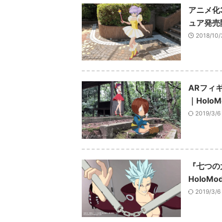
アニメ化
ュア発売
2018/10/
ARフィ
｜HoloM
2019/3/6
『七つの
HoloMod
2019/3/6