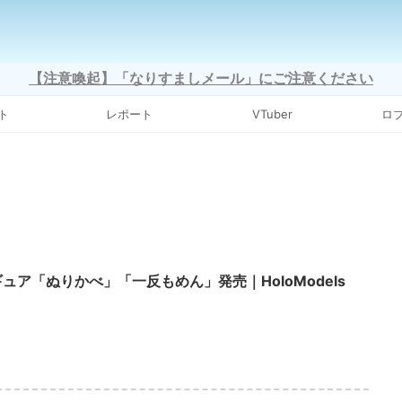
【注意喚起】「なりすましメール」にご注意ください
ト
レポート
VTuber
ロ
ギュア「ぬりかべ」「一反もめん」発売｜HoloModels