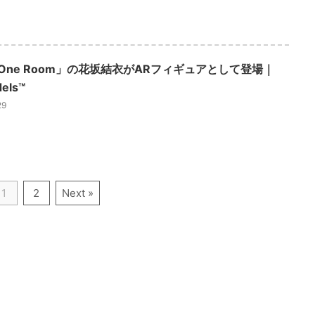
One Room」の花坂結衣がARフィギュアとして登場｜
els™
29
1
2
Next »