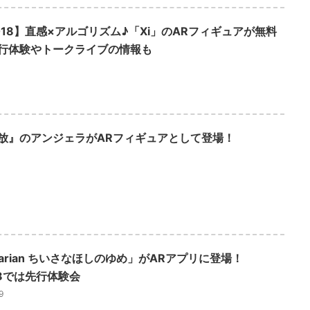
018】直感×アルゴリズム♪「Xi」のARフィギュアが無料
行体験やトークライブの情報も
放』のアンジェラがARフィギュアとして登場！
etarian ちいさなほしのゆめ」がARアプリに登場！
18では先行体験会
9