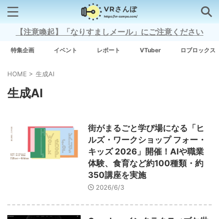
【注意喚起】「なりすましメール」にご注意ください
検索はコチラから
特集企画
イベント
レポート
VTuber
ロブロックス
HOME
>
生成AI
注目キーワード
生成AI
Xross Stars
街がまるごと学び場になる「ヒ
Grow A Garden（庭を成長させる）
ルズ・ワークショップ フォー・
キッズ 2026」開催！AIや職業
Meta Quest 3
体験、食育など約100種類・約
350講座を実施
2026/6/3
タグ一覧