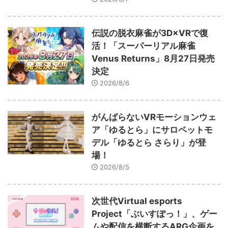
伝説の脱衣麻雀が3D×VRで復
活！「スーパーリアル麻雀
Venus Returns」8月27日発売
決定
2026/8/6
がんばらないVRモーションウェ
ア「ゆるとら」にサロペットモ
デル「ゆるとら さらり」が登
場！
2026/8/5
次世代Virtual esports
Project「ぶいすぽっ！」、ゲー
ムや配信を横断するARG企画を