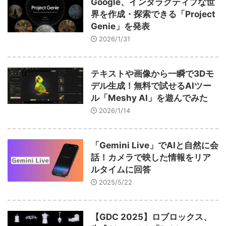
Google、インタラクティブな世
ARKit
BitStar（ぶいらいぶ）
CG(2D/3D)
esports
界を作成・探索できる「Project
Fortnite
HMD
HoloModels
Music
NEWS
Genie」を発表
2026/1/31
PR/提供
Roblox
Steam
TGS
VRChat
にじさんじ
アウトドア
アニメ
アプリ
テキストや画像から一瞬で3Dモ
デル生成！無料で試せるAIツー
アミューズメント
イベント
オーディション
ル「Meshy AI」を遊んでみた
カメラ
キャンペーン
2026/1/14
クラウドファンディング
グルメ
ゲーム
コスプレ
スポーツ
「Gemini Live」でAIと自然に会
ソーシャルVR
デジモノ
バーチャルYouTuber
話！カメラで映した情報をリア
ルタイムに回答
パノラマ
ボカロ
メタバース
レポート
2025/5/22
仮想通貨/NFT
季節
映画
東京
東雲めぐ
【GDC 2025】ロブロックス、
海外
演劇・舞台
特集企画
生成AI