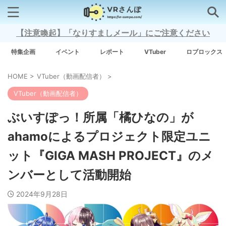
【注意喚起】「なりすましメール」にご注意ください
検索はコチラから
特集企画
イベント
レポート
VTuber
ロブロックス
HOME
>
VTuber（動画配信者）
>
注目キーワード
VTuber（動画配信者）
Xross Stars
ぶいすぽっ！所属「橘ひなの」が
ahamoによるプロジェクト限定ユニ
Grow A Garden（庭を成長させる）
ット『GIGA MASH PROJECT』のメ
Meta Quest 3
ンバーとして活動開始
2024年9月28日
タグ一覧