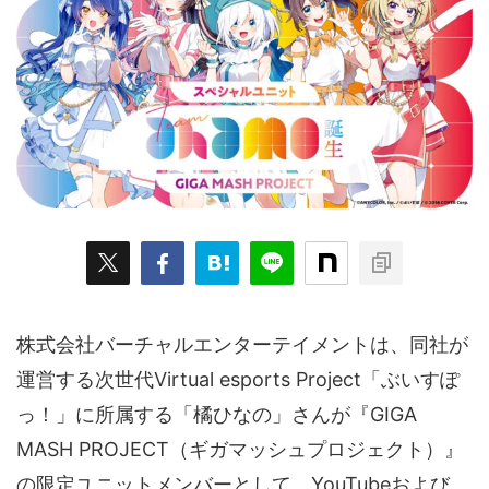
ARKit
BitStar（ぶいらいぶ）
CG(2D/3D)
esports
Fortnite
HMD
HoloModels
Music
NEWS
PR/提供
Roblox
Steam
TGS
VRChat
にじさんじ
アウトドア
アニメ
アプリ
アミューズメント
イベント
オーディション
カメラ
キャンペーン
クラウドファンディング
グルメ
ゲーム
コスプレ
スポーツ
ソーシャルVR
デジモノ
バーチャルYouTuber
株式会社バーチャルエンターテイメントは、同社が
運営する次世代Virtual esports Project「ぶいすぽ
パノラマ
ボカロ
メタバース
レポート
っ！」に所属する「橘ひなの」さんが『GIGA
仮想通貨/NFT
季節
映画
東京
東雲めぐ
MASH PROJECT（ギガマッシュプロジェクト）』
海外
演劇・舞台
特集企画
生成AI
の限定ユニットメンバーとして、YouTubeおよび