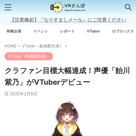
【注意喚起】「なりすましメール」にご注意ください
検索はコチラから
特集企画
イベント
レポート
VTuber
ロブロックス
HOME
>
VTuber（動画配信者）
>
注目キーワード
VTuber（動画配信者）
Xross Stars
クラファン目標大幅達成！声優「飴川
紫乃」がVTuberデビュー
Grow A Garden（庭を成長させる）
2022年2月8日
Meta Quest 3
タグ一覧