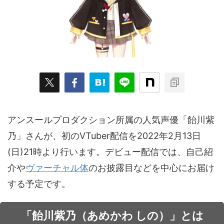
ARKit
BitStar（ぶいらいぶ）
CG(2D/3D)
esports
Fortnite
HMD
HoloModels
Music
NEWS
PR/提供
Roblox
Steam
TGS
VRChat
にじさんじ
アウトドア
アニメ
アプリ
アミューズメント
イベント
オーディション
カメラ
キャンペーン
クラウドファンディング
アンスールプロダクション所属の人気声優「飴川紫
グルメ
ゲーム
コスプレ
スポーツ
乃」さんが、初のVTuber配信を2022年2月13日
(日)21時より行います。デビュー配信では、自己紹
ソーシャルVR
デジモノ
バーチャルYouTuber
介や
ヴァーチャル体
のお披露目などを中心にお届け
パノラマ
ボカロ
メタバース
レポート
する予定です。
仮想通貨/NFT
季節
映画
東京
東雲めぐ
「飴川紫乃（あめかわ しの）」とは
海外
演劇・舞台
特集企画
生成AI