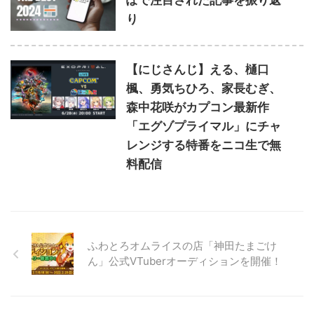
り
【にじさんじ】える、樋口
楓、勇気ちひろ、家長むぎ、
森中花咲がカプコン最新作
「エグゾプライマル」にチャ
レンジする特番をニコ生で無
料配信
ふわとろオムライスの店「神田たまごけ
ん」公式VTuberオーディションを開催！