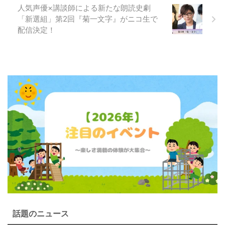
人気声優×講談師による新たな朗読史劇
「新選組」第2回『菊一文字』がニコ生で
配信決定！
話題のニュース