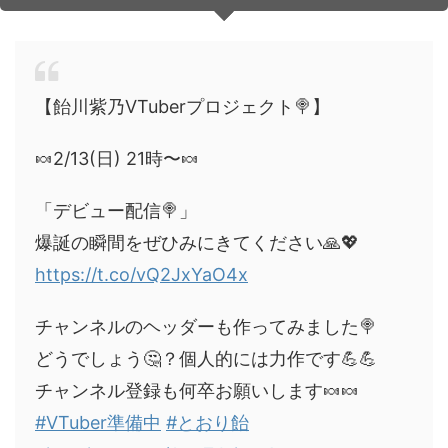
音声（ボイス）
【飴川紫乃VTuberプロジェクト🍭】
🍬2/13(日) 21時〜🍬
「デビュー配信🍭」
爆誕の瞬間をぜひみにきてください🙏💖
https://t.co/vQ2JxYaO4x
チャンネルのヘッダーも作ってみました🍭
どうでしょう🤔？個人的には力作です💪💪
チャンネル登録も何卒お願いします🍬🍬
#VTuber準備中
#とおり飴