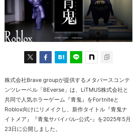
ARKit
BitStar（ぶいらいぶ）
CG(2D/3D)
esports
Fortnite
HMD
HoloModels
Music
NEWS
PR/提供
Roblox
Steam
TGS
VRChat
にじさんじ
アウトドア
アニメ
アプリ
アミューズメント
イベント
オーディション
カメラ
キャンペーン
クラウドファンディング
株式会社Brave groupが提供するメタバースコンテ
グルメ
ゲーム
コスプレ
スポーツ
ンツレーベル「BEverse」は、LiTMUS株式会社と
ソーシャルVR
デジモノ
バーチャルYouTuber
共同で人気ホラーゲーム『青鬼』をFortniteと
パノラマ
ボカロ
メタバース
レポート
Roblox向けにリメイクし、新作タイトル『青鬼ナ
イトメア』『青鬼サバイバル-公式-』を2025年5月
仮想通貨/NFT
季節
映画
東京
東雲めぐ
23日に公開しました。
海外
演劇・舞台
特集企画
生成AI