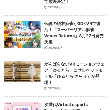
で放映決定！
2026/8/7
伝説の脱衣麻雀が3D×VRで復
活！「スーパーリアル麻雀
Venus Returns」8月27日発売
決定
2026/8/6
がんばらないVRモーションウェ
ア「ゆるとら」にサロペットモ
デル「ゆるとら さらり」が登
場！
2026/8/5
次世代Virtual esports