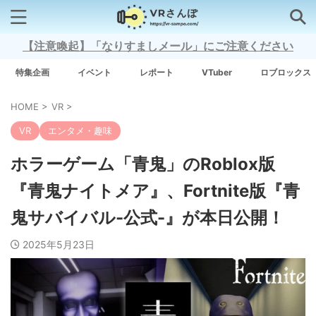
【注意喚起】「なりすましメール」にご注意ください
検索はコチラから
特集企画
イベント
レポート
VTuber
ロブロックス
HOME
>
VR
>
注目キーワード
VR
エンタメ・趣味
Xross Stars
ホラーゲーム「青鬼」のRoblox版
『青鬼ナイトメア』、Fortnite版『青
Grow A Garden（庭を成長させる）
鬼サバイバル-公式-』が本日公開！
Meta Quest 3
2025年5月23日
タグ一覧