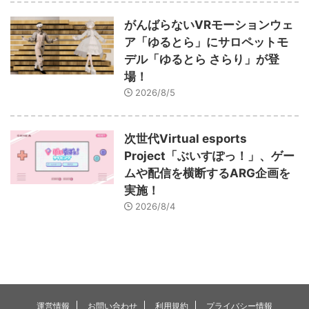
がんばらないVRモーションウェ
ア「ゆるとら」にサロペットモ
デル「ゆるとら さらり」が登
場！
2026/8/5
次世代Virtual esports
Project「ぶいすぽっ！」、ゲー
ムや配信を横断するARG企画を
実施！
2026/8/4
運営情報
お問い合わせ
利用規約
プライバシー情報