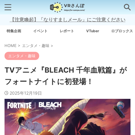
【注意喚起】「なりすましメール」にご注意ください
検索はコチラから
特集企画
イベント
レポート
VTuber
ロブロックス
HOME
>
エンタメ・趣味
>
注目キーワード
エンタメ・趣味
Xross Stars
TVアニメ『BLEACH 千年血戦篇』が
フォートナイトに初登場！
Grow A Garden（庭を成長させる）
2025年12月19日
Meta Quest 3
タグ一覧