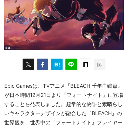
ARKit
BitStar（ぶいらいぶ）
CG(2D/3D)
esports
Fortnite
HMD
HoloModels
Music
NEWS
PR/提供
Roblox
Steam
TGS
VRChat
にじさんじ
アウトドア
アニメ
アプリ
アミューズメント
イベント
オーディション
カメラ
キャンペーン
クラウドファンディング
グルメ
ゲーム
コスプレ
スポーツ
Epic Gamesは、TVアニメ『BLEACH 千年血戦篇』
ソーシャルVR
デジモノ
バーチャルYouTuber
が日本時間12月21日より『フォートナイト』に登場
パノラマ
ボカロ
メタバース
レポート
することを発表しました。超常的な物語と素晴らし
仮想通貨/NFT
季節
映画
東京
東雲めぐ
いキャラクターデザインが融合した『BLEACH』の
世界観を、世界中の『フォートナイト』プレイヤー
海外
演劇・舞台
特集企画
生成AI