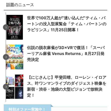
話題のニュース
世界で100万人超が“迷い込んだ”ティム・バ
ートンの没入型展覧会「ティム・バートンの
ラビリンス」11月25日開幕！
伝説の脱衣麻雀が3D×VRで復活！「スーパ
ーリアル麻雀 Venus Returns」8月27日発
売決定
【にじさんじ】甲斐田晴、ローレン・イロア
ス、叶ワンマンライブのダイジェスト映像を
新宿・渋谷・池袋の大型ビジョンで放映決
定！
特別オファー実施中！