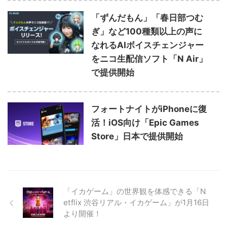
「ずんだもん」「春日部つむ
ぎ」など100種類以上の声に
なれるAIボイスチェンジャー
をニコ生配信ソフト「N Air」
で提供開始
フォートナイトがiPhoneに復
活！iOS向け「Epic Games
Store」日本で提供開始
「イカゲーム」の世界観を体感できる「N
etflix 渋谷リアル・イカゲーム」が1月16日
より開催！