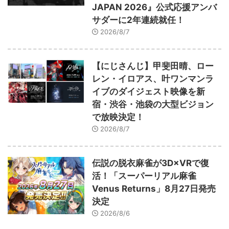
JAPAN 2026』公式応援アンバ
サダーに2年連続就任！
2026/8/7
【にじさんじ】甲斐田晴、ロー
レン・イロアス、叶ワンマンラ
イブのダイジェスト映像を新
宿・渋谷・池袋の大型ビジョン
で放映決定！
2026/8/7
伝説の脱衣麻雀が3D×VRで復
活！「スーパーリアル麻雀
Venus Returns」8月27日発売
決定
2026/8/6