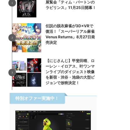
展覧会「ティム・バートンの
ラビリンス」11月25日開幕！
伝説の脱衣麻雀が3D×VRで
復活！「スーパーリアル麻雀
Venus Returns」8月27日発
売決定
【にじさんじ】甲斐田晴、ロ
ーレン・イロアス、叶ワンマ
ンライブのダイジェスト映像
を新宿・渋谷・池袋の大型ビ
ジョンで放映決定！
特別オファー実施中！