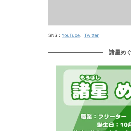
SNS：
YouTube
、
Twitter
諸星め