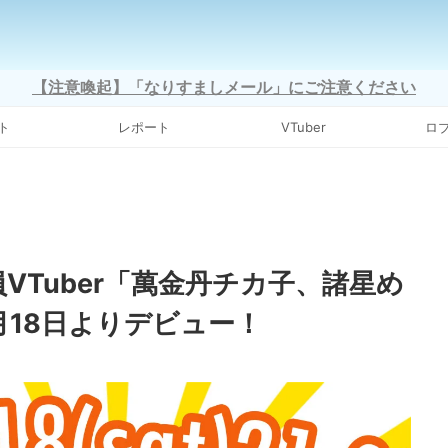
【注意喚起】「なりすましメール」にご注意ください
ト
レポート
VTuber
ロ
員VTuber「萬金丹チカ子、諸星め
月18日よりデビュー！