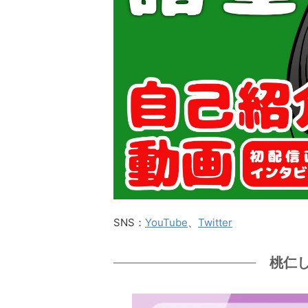
SNS：
YouTube
、
Twitter
桃仁