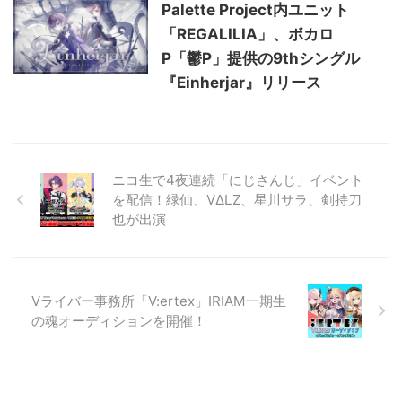
Palette Project内ユニット
「REGALILIA」、ボカロ
P「鬱P」提供の9thシングル
『Einherjar』リリース
ニコ生で4夜連続「にじさんじ」イベント
を配信！緑仙、VΔLZ、星川サラ、剣持刀
也が出演
Vライバー事務所「V:ertex」IRIAM一期生
の魂オーディションを開催！