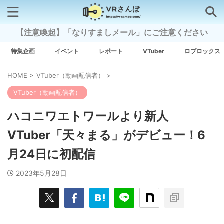
【注意喚起】「なりすましメール」にご注意ください
検索はコチラから
特集企画
イベント
レポート
VTuber
ロブロックス
HOME
>
VTuber（動画配信者）
>
注目キーワード
VTuber（動画配信者）
Xross Stars
ハコニワエトワールより新人
VTuber「天々まる」がデビュー！6
Grow A Garden（庭を成長させる）
月24日に初配信
Meta Quest 3
2023年5月28日
タグ一覧