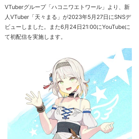
ARKit
BitStar（ぶいらいぶ）
CG(2D/3D)
esports
VTuberグループ「ハコニワエトワール」より、新
Fortnite
HMD
HoloModels
Music
NEWS
人VTuber「天々まる」が2023年5月27日にSNSデ
ビューしました。また6月24日21:00にYouTubeに
PR/提供
Roblox
Steam
TGS
VRChat
て初配信を実施します。
にじさんじ
アウトドア
アニメ
アプリ
アミューズメント
イベント
オーディション
カメラ
キャンペーン
クラウドファンディング
グルメ
ゲーム
コスプレ
スポーツ
ソーシャルVR
デジモノ
バーチャルYouTuber
パノラマ
ボカロ
メタバース
レポート
仮想通貨/NFT
季節
映画
東京
東雲めぐ
海外
演劇・舞台
特集企画
生成AI