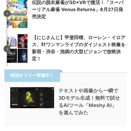
伝説の脱衣麻雀が3D×VRで復活！「スーパ
ーリアル麻雀 Venus Returns」8月27日発
売決定
【にじさんじ】甲斐田晴、ローレン・イロア
ス、叶ワンマンライブのダイジェスト映像を
新宿・渋谷・池袋の大型ビジョンで放映決
定！
特別オファー実施中！
テキストや画像から一瞬で
3Dモデル生成！無料で試せ
るAIツール「Meshy AI」
を遊んでみた