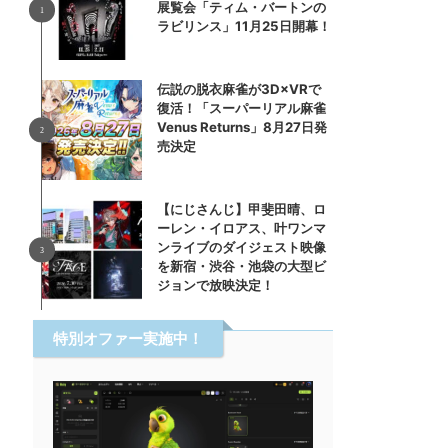
展覧会「ティム・バートンの
ラビリンス」11月25日開幕！
伝説の脱衣麻雀が3D×VRで
復活！「スーパーリアル麻雀
Venus Returns」8月27日発
売決定
【にじさんじ】甲斐田晴、ロ
ーレン・イロアス、叶ワンマ
ンライブのダイジェスト映像
を新宿・渋谷・池袋の大型ビ
ジョンで放映決定！
特別オファー実施中！