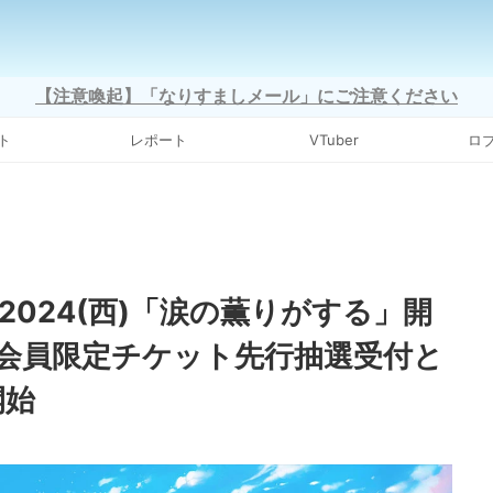
【注意喚起】「なりすましメール」にご注意ください
ト
レポート
VTuber
ロ
アー2024(西)「涙の薫りがする」開
会員限定チケット先行抽選受付と
開始