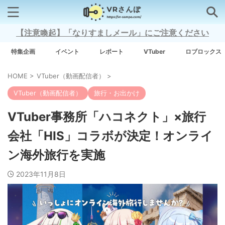
【注意喚起】「なりすましメール」にご注意ください
検索はコチラから
特集企画
イベント
レポート
VTuber
ロブロックス
HOME
>
VTuber（動画配信者）
>
注目キーワード
VTuber（動画配信者）
旅行・お出かけ
Xross Stars
VTuber事務所「ハコネクト」×旅行
会社「HIS」コラボが決定！オンライ
Grow A Garden（庭を成長させる）
ン海外旅行を実施
Meta Quest 3
2023年11月8日
タグ一覧