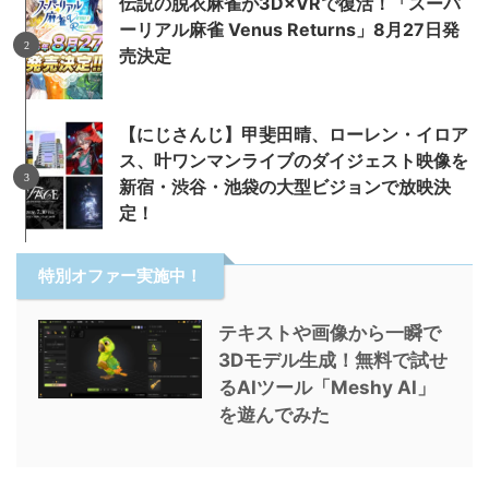
伝説の脱衣麻雀が3D×VRで復活！「スーパ
ーリアル麻雀 Venus Returns」8月27日発
売決定
【にじさんじ】甲斐田晴、ローレン・イロア
ス、叶ワンマンライブのダイジェスト映像を
新宿・渋谷・池袋の大型ビジョンで放映決
定！
特別オファー実施中！
テキストや画像から一瞬で
3Dモデル生成！無料で試せ
るAIツール「Meshy AI」
を遊んでみた