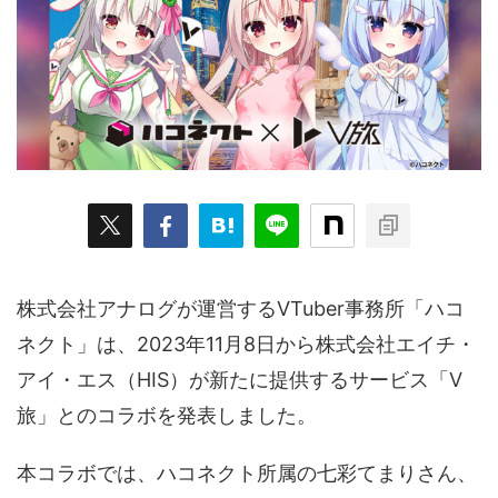
ARKit
BitStar（ぶいらいぶ）
CG(2D/3D)
esports
Fortnite
HMD
HoloModels
Music
NEWS
PR/提供
Roblox
Steam
TGS
VRChat
にじさんじ
アウトドア
アニメ
アプリ
アミューズメント
イベント
オーディション
カメラ
キャンペーン
クラウドファンディング
グルメ
ゲーム
コスプレ
スポーツ
株式会社アナログが運営するVTuber事務所「ハコ
ソーシャルVR
デジモノ
バーチャルYouTuber
ネクト」は、2023年11月8日から株式会社エイチ・
アイ・エス（HIS）が新たに提供するサービス「V
パノラマ
ボカロ
メタバース
レポート
旅」とのコラボを発表しました。
仮想通貨/NFT
季節
映画
東京
東雲めぐ
本コラボでは、ハコネクト所属の七彩てまりさん、
海外
演劇・舞台
特集企画
生成AI