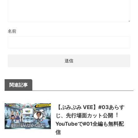
名前
関連記事
【ぷみぷみ VEE】#03あらす
じ、先⾏場⾯カット公開︕
YouTubeで#01全編も無料配
信