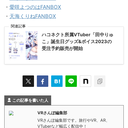
・
愛咲よつのはFANBOX
・
天海くりねFANBOX
関連記事
ハコネクト所属VTuber「田中りゅ
こ」誕生日グッズ&ボイス2023の
受注予約販売が開始
この記事を書いた人
VRさんぽ編集部
VRさんぽ編集部です。旅行やVR、AR、
VTuberなど幅広く配信中！