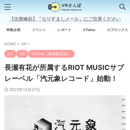
【注意喚起】「なりすましメール」にご注意ください
検索はコチラから
特集企画
イベント
レポート
VTuber
ロブロックス
HOME
>
AR
>
注目キーワード
AR
VR
VTuber（動画配信者）
Xross Stars
長瀬有花が所属するRIOT MUSICサブ
レーベル「汽元象レコード」始動！
Grow A Garden（庭を成長させる）
2022年12月27日
Meta Quest 3
タグ一覧