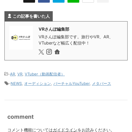
この記事を書いた人
VRさんぽ編集部
VRさんぽ編集部です。旅行やVR、AR、
VTuberなど幅広く配信中！
-
AR
,
VR
,
VTuber（動画配信者）
-
NEWS
,
オーディション
,
バーチャルYouTuber
,
メタバース
comment
コメント機能については
ガイドライン
をお読みください。