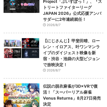
Project「ぶいすぽっ！」、『ス
トリートファイターリーグ
JAPAN 2026』公式応援アンバ
サダーに2年連続就任！
2026/8/7
【にじさんじ】甲斐田晴、ロー
レン・イロアス、叶ワンマンラ
イブのダイジェスト映像を新
宿・渋谷・池袋の大型ビジョン
で放映決定！
2026/8/7
伝説の脱衣麻雀が3D×VRで復
活！「スーパーリアル麻雀
Venus Returns」8月27日発売
決定