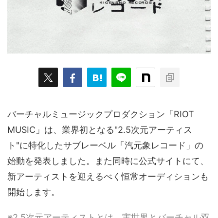
ARKit
BitStar（ぶいらいぶ）
CG(2D/3D)
esports
Fortnite
HMD
HoloModels
Music
NEWS
PR/提供
Roblox
Steam
TGS
VRChat
にじさんじ
アウトドア
アニメ
アプリ
アミューズメント
イベント
オーディション
カメラ
キャンペーン
クラウドファンディング
バーチャルミュージックプロダクション「RIOT
グルメ
ゲーム
コスプレ
スポーツ
MUSIC」は、業界初となる"2.5次元アーティス
ト"に特化したサブレーベル「汽元象レコード」の
ソーシャルVR
デジモノ
バーチャルYouTuber
始動を発表しました。また同時に公式サイトにて、
パノラマ
ボカロ
メタバース
レポート
新アーティストを迎えるべく恒常オーディションも
仮想通貨/NFT
季節
映画
東京
東雲めぐ
開始します。
海外
演劇・舞台
特集企画
生成AI
※2.5次元アーティストとは、実世界とバーチャル双