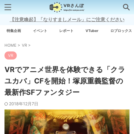
【注意喚起】「なりすましメール」にご注意ください
検索はコチラから
特集企画
イベント
レポート
VTuber
ロブロックス
HOME
>
VR
>
注目キーワード
VR
Xross Stars
VRでアニメ世界を体験できる「クラ
ユカバ」CFを開始！塚原重義監督の
Grow A Garden（庭を成長させる）
最新作SFファンタジー
Meta Quest 3
2018年12月7日
タグ一覧