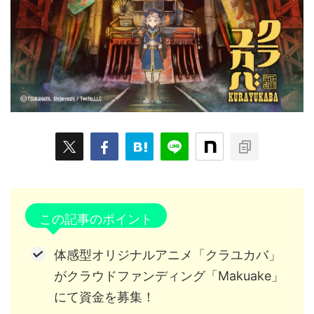
ARKit
BitStar（ぶいらいぶ）
CG(2D/3D)
esports
Fortnite
HMD
HoloModels
Music
NEWS
PR/提供
Roblox
Steam
TGS
VRChat
にじさんじ
アウトドア
アニメ
アプリ
アミューズメント
イベント
オーディション
カメラ
キャンペーン
クラウドファンディング
グルメ
ゲーム
コスプレ
スポーツ
ソーシャルVR
デジモノ
バーチャルYouTuber
この記事のポイント
パノラマ
ボカロ
メタバース
レポート
体感型オリジナルアニメ「クラユカバ」
仮想通貨/NFT
季節
映画
東京
東雲めぐ
がクラウドファンディング「Makuake」
にて資金を募集！
海外
演劇・舞台
特集企画
生成AI