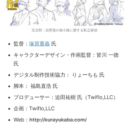
荘太郎：自堕落の袋小路に窮する私立探偵
監督：
塚原重義
氏
キャラクターデザイン・作画監督：皆川 一徳
氏
デジタル制作技術協力： りょーちも 氏
脚本： 福島直浩 氏
プロデューサー：迫田祐樹 氏（Twiflo,LLC）
企画：Twiflo,LLC
Web：
http://kurayukaba.com/