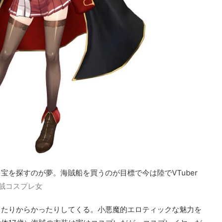
宝を探すのが夢。海賊船を買うのが目標で今は陸でVTuber
賊コスプレ女
したりからかったりしてくる。小悪魔的エロティックな魅力を