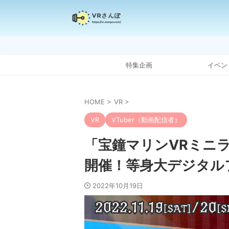
特集企画
イベン
HOME
>
VR
>
VR
VTuber（動画配信者）
「宝鐘マリンVRミニ
開催！等身大デジタル
2022年10月19日