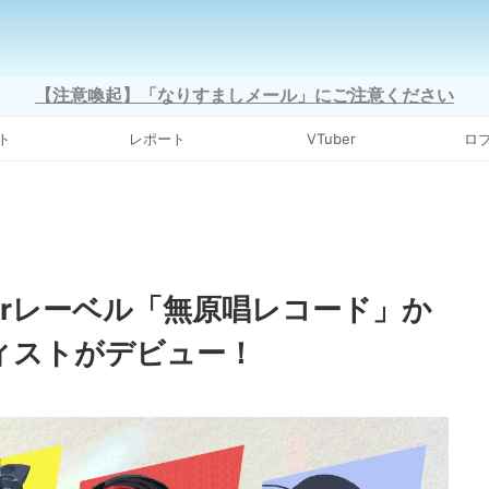
【注意喚起】「なりすましメール」にご注意ください
ト
レポート
VTuber
ロ
ingerレーベル「無原唱レコード」か
ィストがデビュー！