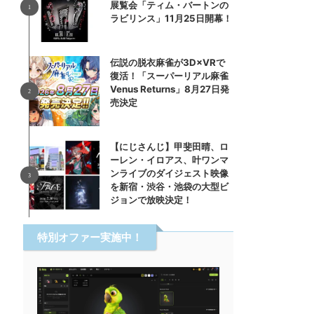
展覧会「ティム・バートンの
ラビリンス」11月25日開幕！
伝説の脱衣麻雀が3D×VRで
復活！「スーパーリアル麻雀
Venus Returns」8月27日発
売決定
【にじさんじ】甲斐田晴、ロ
ーレン・イロアス、叶ワンマ
ンライブのダイジェスト映像
を新宿・渋谷・池袋の大型ビ
ジョンで放映決定！
特別オファー実施中！