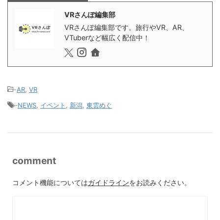
VRさんぽ編集部
VRさんぽ編集部です。旅行やVR、AR、
VTuberなど幅広く配信中！
-
AR
,
VR
-
NEWS
,
イベント
,
新潟
,
東雲めぐ
comment
コメント機能については
ガイドライン
をお読みください。