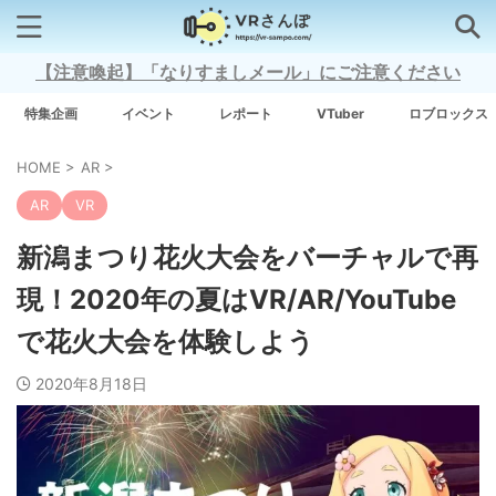
【注意喚起】「なりすましメール」にご注意ください
検索はコチラから
特集企画
イベント
レポート
VTuber
ロブロックス
HOME
>
AR
>
注目キーワード
AR
VR
Xross Stars
新潟まつり花火大会をバーチャルで再
現！2020年の夏はVR/AR/YouTube
Grow A Garden（庭を成長させる）
で花火大会を体験しよう
Meta Quest 3
2020年8月18日
タグ一覧