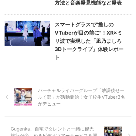
方法と音楽発見機能など発表
スマートグラスで"推しの
VTuberが目の前に"！XR×ミ
リ波で実現した「凪乃ましろ
3Dトークライブ」体験レポー
ト
バーチャルライバーグループ「放課後せー
ふく部」が活動開始！女子校生VTuber3名
がデビュー
Gugenka、自宅でタレントと一緒に観光
旅行が楽しめるビデオツアーサービスを開