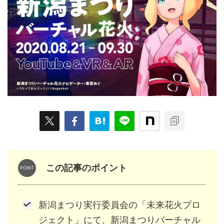
ARKit
BitStar（ぶいらいぶ）
CG(2D/3D)
esports
Fortnite
HMD
HoloModels
Music
NEWS
PR/提供
Roblox
Steam
TGS
VRChat
にじさんじ
アウトドア
アニメ
アプリ
アミューズメント
イベント
オーディション
カメラ
キャンペーン
クラウドファンディング
グルメ
ゲーム
コスプレ
スポーツ
ソーシャルVR
デジモノ
バーチャルYouTuber
この記事のポイント
パノラマ
ボカロ
メタバース
レポート
仮想通貨/NFT
季節
映画
東京
東雲めぐ
新潟まつり実行委員会の「未来花火プロ
海外
演劇・舞台
特集企画
生成AI
ジェクト」にて、新潟まつりバーチャル