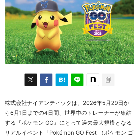
ARKit
BitStar（ぶいらいぶ）
CG(2D/3D)
esports
Fortnite
HMD
HoloModels
Music
NEWS
PR/提供
Roblox
Steam
TGS
VRChat
にじさんじ
アウトドア
アニメ
アプリ
アミューズメント
イベント
オーディション
カメラ
キャンペーン
クラウドファンディング
グルメ
ゲーム
コスプレ
スポーツ
ソーシャルVR
デジモノ
バーチャルYouTuber
株式会社ナイアンティックは、2026年5月29日か
パノラマ
ボカロ
メタバース
レポート
ら6月1日までの4日間、世界中のトレーナーが集結
仮想通貨/NFT
季節
映画
東京
東雲めぐ
する『ポケモン GO』にとって過去最大規模となる
リアルイベント「Pokémon GO Fest （ポケモン ゴ
海外
演劇・舞台
特集企画
生成AI