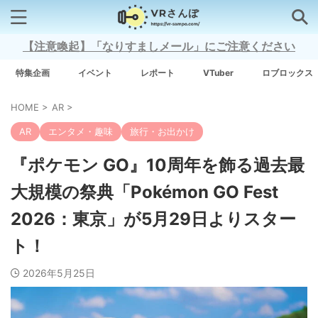
【注意喚起】「なりすましメール」にご注意ください
検索はコチラから
特集企画
イベント
レポート
VTuber
ロブロックス
HOME
>
AR
>
注目キーワード
AR
エンタメ・趣味
旅行・お出かけ
Xross Stars
『ポケモン GO』10周年を飾る過去最
大規模の祭典「Pokémon GO Fest
Grow A Garden（庭を成長させる）
2026：東京」が5月29日よりスター
Meta Quest 3
ト！
2026年5月25日
タグ一覧