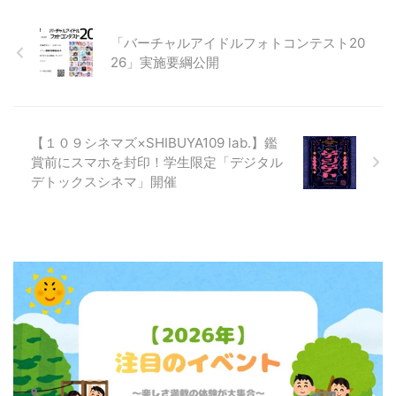
「バーチャルアイドルフォトコンテスト20
26」実施要綱公開
【１０９シネマズ×SHIBUYA109 lab.】鑑
賞前にスマホを封印！学生限定「デジタル
デトックスシネマ」開催