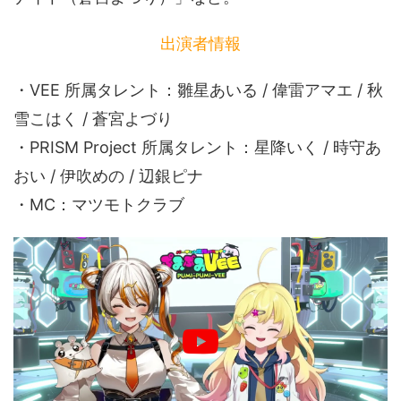
出演者情報
・VEE 所属タレント：雛星あいる / 偉雷アマエ / 秋
雪こはく / 蒼宮よづり
・PRISM Project 所属タレント：星降いく / 時守あ
おい / 伊吹めの / 辺銀ピナ
・MC：マツモトクラブ