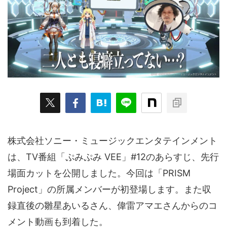
ARKit
BitStar（ぶいらいぶ）
CG(2D/3D)
esports
Fortnite
HMD
HoloModels
Music
NEWS
PR/提供
Roblox
Steam
TGS
VRChat
にじさんじ
アウトドア
アニメ
アプリ
アミューズメント
イベント
オーディション
カメラ
キャンペーン
クラウドファンディング
グルメ
ゲーム
コスプレ
スポーツ
株式会社ソニー・ミュージックエンタテインメント
ソーシャルVR
デジモノ
バーチャルYouTuber
は、TV番組「ぷみぷみ VEE」#12のあらすじ、先行
場面カットを公開しました。今回は「PRISM
パノラマ
ボカロ
メタバース
レポート
Project」の所属メンバーが初登場します。また収
仮想通貨/NFT
季節
映画
東京
東雲めぐ
録直後の雛星あいるさん、偉雷アマエさんからのコ
海外
演劇・舞台
特集企画
生成AI
メント動画も到着した。