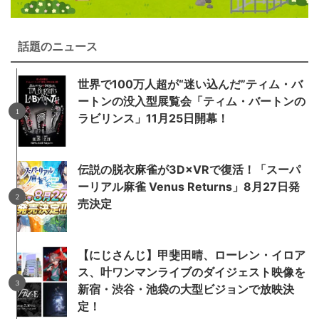
話題のニュース
世界で100万人超が“迷い込んだ”ティム・バ
ートンの没入型展覧会「ティム・バートンの
ラビリンス」11月25日開幕！
伝説の脱衣麻雀が3D×VRで復活！「スーパ
ーリアル麻雀 Venus Returns」8月27日発
売決定
【にじさんじ】甲斐田晴、ローレン・イロア
ス、叶ワンマンライブのダイジェスト映像を
新宿・渋谷・池袋の大型ビジョンで放映決
定！