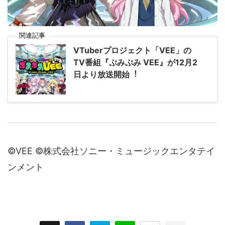
関連記事
VTuberプロジェクト「VEE」の
TV番組『ぷみぷみ VEE』が12⽉2
⽇より放送開始︕
©️VEE ©️株式会社ソニー・ミュージックエンタテイ
ンメント