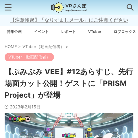
【注意喚起】「なりすましメール」にご注意ください
検索はコチラから
特集企画
イベント
レポート
VTuber
ロブロックス
HOME
>
VTuber（動画配信者）
>
注目キーワード
VTuber（動画配信者）
Xross Stars
【ぷみぷみ VEE】#12あらすじ、先行
場面カット公開！ゲストに「PRISM
Grow A Garden（庭を成長させる）
Project」が登場
Meta Quest 3
2023年2月15日
タグ一覧