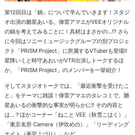
第12回目は「鍋」について学んでいきます！スタジ
オ出演の雛星あいる、偉雷アマエがVEEオリジナル
の鍋を考えてみることに！具材はまさかの...!? さら
に今回はソニーミュージックグループの別プロジェ
クト「PRISM Project」に所属するVTuberも登場!!
星降いくと時守あおいがVTR出演しトークするほ
か、「PRISM Project」のメンバーを一挙紹介！
そしてスタジオトークでは、「最近衝撃を受けたこ
と」をテーマに雑談！偉雷アマエのタレコミで、雛
星あいるの衝撃的な事実が明らかに!! その内容と
は...？ほかコーナー「ねこと VEE（秋雪こはく）」
「東京名所 Camera（伊吹めの）」「リーディング
ナイト（蒼宮よづり）」など。