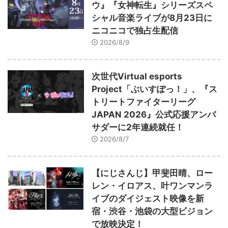
ウ』『女神転生』シリーズスペ
シャル音楽ライブが8月23日に
ニコニコで独占生配信
2026/8/9
次世代Virtual esports
Project「ぶいすぽっ！」、『ス
トリートファイターリーグ
JAPAN 2026』公式応援アンバ
サダーに2年連続就任！
2026/8/7
【にじさんじ】甲斐田晴、ロー
レン・イロアス、叶ワンマンラ
イブのダイジェスト映像を新
宿・渋谷・池袋の大型ビジョン
で放映決定！