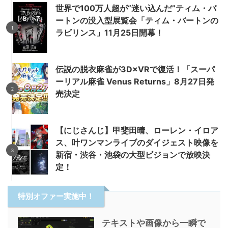
世界で100万人超が“迷い込んだ”ティム・バ
ートンの没入型展覧会「ティム・バートンの
ラビリンス」11月25日開幕！
伝説の脱衣麻雀が3D×VRで復活！「スーパ
ーリアル麻雀 Venus Returns」8月27日発
売決定
【にじさんじ】甲斐田晴、ローレン・イロア
ス、叶ワンマンライブのダイジェスト映像を
新宿・渋谷・池袋の大型ビジョンで放映決
定！
特別オファー実施中！
テキストや画像から一瞬で