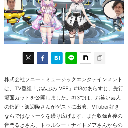
ARKit
BitStar（ぶいらいぶ）
CG(2D/3D)
esports
Fortnite
HMD
HoloModels
Music
NEWS
PR/提供
Roblox
Steam
TGS
VRChat
にじさんじ
アウトドア
アニメ
アプリ
アミューズメント
イベント
オーディション
カメラ
キャンペーン
クラウドファンディング
グルメ
ゲーム
コスプレ
スポーツ
株式会社ソニー・ミュージックエンタテインメント
ソーシャルVR
デジモノ
バーチャルYouTuber
は、TV番組「ぷみぷみ VEE」#13のあらすじ、先行
場面カットを公開しました。#13では、お笑い芸⼈
パノラマ
ボカロ
メタバース
レポート
の錦鯉・渡辺隆さんがゲストに出演。VTuber好き
仮想通貨/NFT
季節
映画
東京
東雲めぐ
ならではなトークを繰り広げます。また収録直後の
海外
演劇・舞台
特集企画
生成AI
⾳⾨るきさん、トゥルシー・ナイトメアさんからの