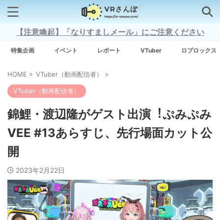
【注意喚起】「なりすましメール」にご注意ください
検索はコチラから
特集企画
イベント
レポート
VTuber
ロブロックス
HOME
>
VTuber（動画配信者）
>
注目キーワード
VTuber（動画配信者）
Xross Stars
錦鯉・渡辺隆がゲスト出演︕ぷみぷみ
VEE #13あらすじ、先⾏場⾯カット公
Grow A Garden（庭を成長させる）
開
Meta Quest 3
2023年2月22日
タグ一覧