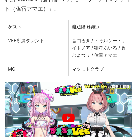
ト（偉雷アマエ）」。
ゲスト
渡辺隆 (錦鯉)
VEE所属タレント
音門るき / トゥルシー・ナ
イトメア / 雛星あいる / 蒼
宮よづり / 偉雷アマエ
MC
マツモトクラブ