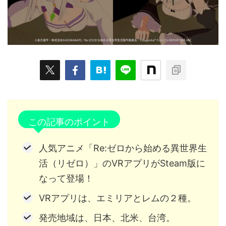
ARKit
BitStar（ぶいらいぶ）
CG(2D/3D)
esports
Fortnite
HMD
HoloModels
Music
NEWS
PR/提供
Roblox
Steam
TGS
VRChat
にじさんじ
アウトドア
アニメ
アプリ
アミューズメント
イベント
オーディション
カメラ
キャンペーン
クラウドファンディング
この記事のポイント
グルメ
ゲーム
コスプレ
スポーツ
人気アニメ「Re:ゼロから始める異世界生
ソーシャルVR
デジモノ
バーチャルYouTuber
活（リゼロ）」のVRアプリがSteam版に
パノラマ
ボカロ
メタバース
レポート
なって登場！
VRアプリは、エミリアとレムの２種。
仮想通貨/NFT
季節
映画
東京
東雲めぐ
発売地域は、日本、北米、台湾。
海外
演劇・舞台
特集企画
生成AI