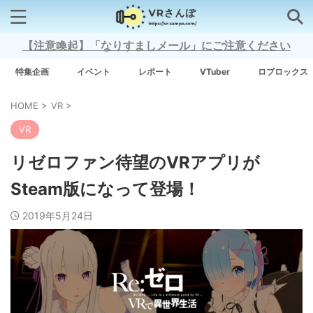
【注意喚起】「なりすましメール」にご注意ください
検索はコチラから
特集企画
イベント
レポート
VTuber
ロブロックス
HOME
>
VR
>
注目キーワード
VR
Xross Stars
リゼロファン待望のVRアプリが
Steam版になって登場！
Grow A Garden（庭を成長させる）
2019年5月24日
Meta Quest 3
タグ一覧