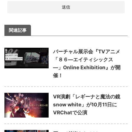
関連記事
バーチャル展示会『TVアニメ
「８６―エイティシックス
―」Online Exhibition』が開
催！
VR演劇「レギーナと魔法の鏡
snow white」が10月11日に
VRChatで公演