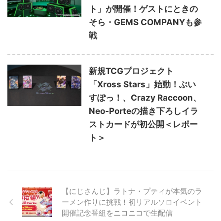
ト」が開催！ゲストにときの
そら・GEMS COMPANYも参
戦
新規TCGプロジェクト
「Xross Stars」始動！ぶい
すぽっ！、Crazy Raccoon、
Neo-Porteの描き下ろしイラ
ストカードが初公開＜レポー
ト＞
【にじさんじ】ラトナ・プティが本気のラ
ーメン作りに挑戦！初リアルソロイベント
開催記念番組をニコニコで生配信