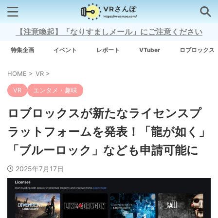
【注意喚起】「なりすましメール」にご注意ください
検索はコチラから
特集企画
イベント
レポート
VTuber
ロブロックス
HOME
>
VR
>
注目キーワード
VR
エンタメ・趣味
Xross Stars
ロブロックスが新たなライセンスプ
ラットフォームを発表！「龍が如く」
Grow A Garden（庭を成長させる）
「ブルーロック」なども申請可能に
Meta Quest 3
2025年7月17日
タグ一覧