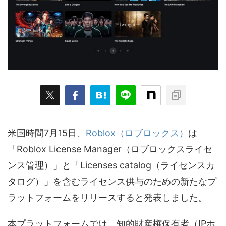
ARKit
BitStar（ぶいらいぶ）
CG(2D/3D)
esports
Fortnite
HMD
HoloModels
Music
NEWS
PR/提供
Roblox
Steam
TGS
VRChat
にじさんじ
アウトドア
アニメ
アプリ
アミューズメント
イベント
オーディション
カメラ
キャンペーン
クラウドファンディング
米国時間7月15日、
Roblox（ロブロックス）
は
グルメ
ゲーム
コスプレ
スポーツ
「Roblox License Manager（ロブロックスライセ
ソーシャルVR
デジモノ
バーチャルYouTuber
ンス管理）」と「Licenses catalog（ライセンスカ
パノラマ
ボカロ
メタバース
レポート
タログ）」を含むライセンス供与のための新たなプ
ラットフォームをリリースすると発表しました。
仮想通貨/NFT
季節
映画
東京
東雲めぐ
海外
演劇・舞台
特集企画
生成AI
本プラットフォームでは、知的財産権保有者（IPホ