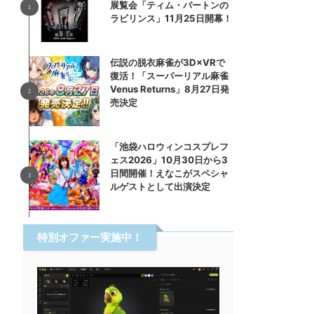
展覧会「ティム・バートンの
ラビリンス」11月25日開幕！
伝説の脱衣麻雀が3D×VRで
復活！「スーパーリアル麻雀
Venus Returns」8月27日発
売決定
「池袋ハロウィンコスプレフ
ェス2026」10月30日から3
日間開催！えなこがスペシャ
ルゲストとして出演決定
特別オファー実施中！