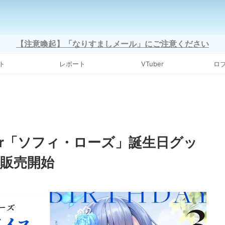
【注意喚起】「なりすましメール」にご注意ください
ト
レポート
VTuber
ロ
er「ソフィ・ローズ」誕生日グッ
注販売開始