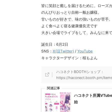
皆に笑顔と癒しを届けるために、ローズ
のんびりおっとり自称一般お嬢様。
甘いものが好きで、味の強いものが苦手
よく食べよく寝る健康優良児です
大きい会場でライブをして、みんなに来
誕生日：6月2日
SNS：
X(旧Twitter)
/
YouTube
キャラクターデザイン：桜もよん
ハコネクトBOOTHショップ：
https://haconect.booth.pm/ite
関連記事
ハコネクト所属VTub
始