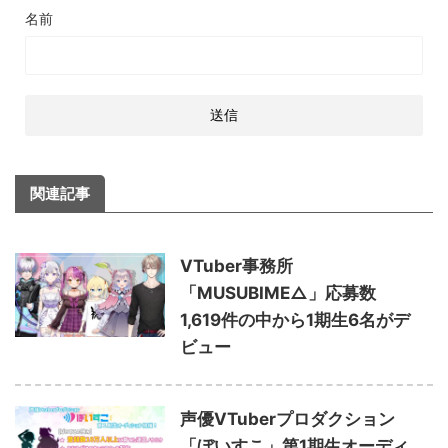
名前
関連記事
VTuber事務所
「MUSUBIME△」応募数
1,619件の中から1期生6名がデ
ビュー
声優VTuberプロダクション
「ぼいすこ」第1期生オーディ