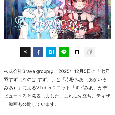
ARKit
BitStar（ぶいらいぶ）
CG(2D/3D)
esports
Fortnite
HMD
HoloModels
Music
NEWS
PR/提供
Roblox
Steam
TGS
VRChat
にじさんじ
アウトドア
アニメ
アプリ
アミューズメント
イベント
オーディション
カメラ
キャンペーン
クラウドファンディング
グルメ
ゲーム
コスプレ
スポーツ
株式会社Brave groupは、2025年12月5日に「七乃
ソーシャルVR
デジモノ
バーチャルYouTuber
羽すず（なのは すず）」と「赤彩みあ（あかいろ
みあ）」によるVTuberユニット『すずみあ』がデ
パノラマ
ボカロ
メタバース
レポート
ビューすると発表しました。これに先立ち、ティザ
仮想通貨/NFT
季節
映画
東京
東雲めぐ
ー動画も公開しています。
海外
演劇・舞台
特集企画
生成AI