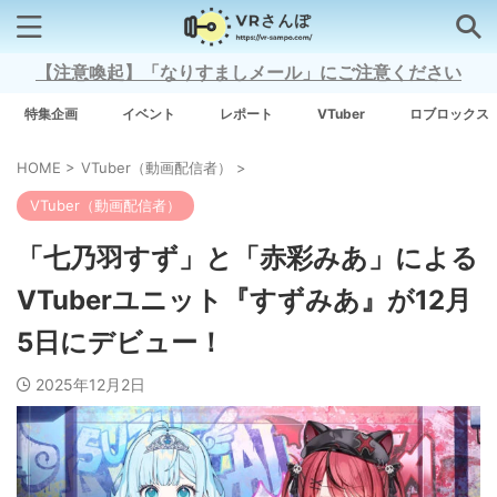
【注意喚起】「なりすましメール」にご注意ください
検索はコチラから
特集企画
イベント
レポート
VTuber
ロブロックス
HOME
>
VTuber（動画配信者）
>
注目キーワード
VTuber（動画配信者）
Xross Stars
「七乃羽すず」と「赤彩みあ」による
VTuberユニット『すずみあ』が12月
Grow A Garden（庭を成長させる）
5日にデビュー！
Meta Quest 3
2025年12月2日
タグ一覧