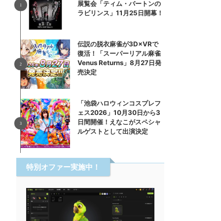
展覧会「ティム・バートンの
ラビリンス」11月25日開幕！
伝説の脱衣麻雀が3D×VRで
復活！「スーパーリアル麻雀
Venus Returns」8月27日発
売決定
「池袋ハロウィンコスプレフ
ェス2026」10月30日から3
日間開催！えなこがスペシャ
ルゲストとして出演決定
特別オファー実施中！