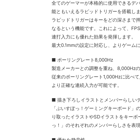
全てのゲーマーが本格的に使用できるデ
能ともいえるラピッドトリガーを搭載し
ラピッドトリガーはキーをどの深さまで
なるという機能です。これによって、FP
連打入力にも優れた効果を発揮します。
最大0.1mmの設定に対応し、よりゲー
■ ポーリングレート8,000Hz
製造メーカーとの調整を重ね、8,000H
従来のポーリングレート1,000Hzに比
より正確な連続入力が可能です。
■ 描き下ろしイラストとメンバーらしい
「ぶいすぽっ！ゲーミングキーボード」
り取ったイラストやSDイラストをキーボ
っ！」のそれぞれのメンバーらしさを表
■ 優れた静音性