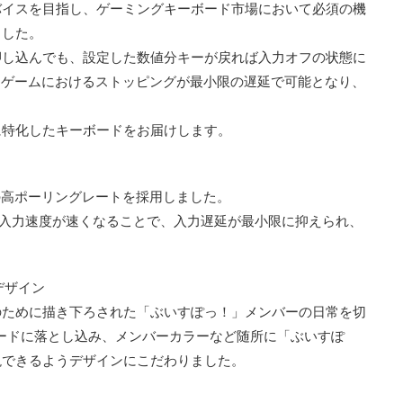
バイスを目指し、ゲーミングキーボード市場において必須の機
ました。
押し込んでも、設定した数値分キーが戻れば入力オフの状態に
Sゲームにおけるストッピングが最小限の遅延で可能となり、
ムに特化したキーボードをお届けします。
zの高ポーリングレートを採用しました。
べて入力速度が速くなることで、入力遅延が最小限に抑えられ、
デザイン
のために描き下ろされた「ぶいすぽっ！」メンバーの日常を切
ードに落とし込み、メンバーカラーなど随所に「ぶいすぽ
現できるようデザインにこだわりました。