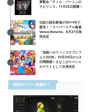
展覧会「ティム・バートンの
ラビリンス」11月25日開幕！
伝説の脱衣麻雀が3D×VRで
復活！「スーパーリアル麻雀
Venus Returns」8月27日発
売決定
「池袋ハロウィンコスプレフ
ェス2026」10月30日から3
日間開催！えなこがスペシャ
ルゲストとして出演決定
特別オファー実施中！