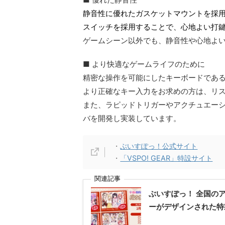
静音性に優れたガスケットマウントを採
スイッチを採用することで、心地よい打
ゲームシーン以外でも、静音性や心地よ
■ より快適なゲームライフのために
精密な操作を可能にしたキーボードであ
より正確なキー入力をお求めの方は、リ
また、ラピッドトリガーやアクチュエー
バを開発し実装しています。
・
ぶいすぽっ！公式サイト
・
「VSPO! GEAR」特設サイト
関連記事
ぶいすぽっ！ 全国の
ーがデザインされた特