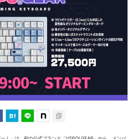
ct「ぶいすぽっ！」は、初の公式ブランド「VSPO! GEAR」から、メンバ