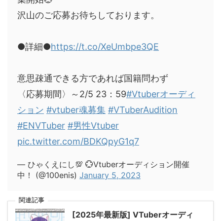
沢山のご応募お待ちしております。
●詳細●
https://t.co/XeUmbpe3QE
意思疎通できる方であれば国籍問わず
〈応募期間〉～2/5 23：59
#Vtuberオーディ
ション
#vtuber魂募集
#VTuberAudition
#ENVTuber
#男性Vtuber
pic.twitter.com/BDKQpyG1q7
— ひゃくえにし💯 💮Vtuberオーディション開催
中！ (@100enis)
January 5, 2023
関連記事
[2025年最新版] VTuberオーディ