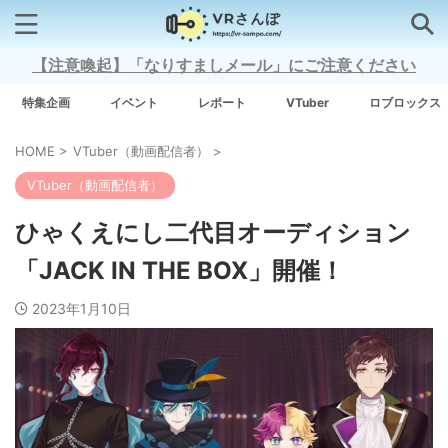
【注意喚起】「なりすましメール」にご注意ください
検索はコチラから
特集企画
イベント
レポート
VTuber
ロブロックス
HOME
>
VTuber（動画配信者）
>
注目キーワード
VTuber（動画配信者）
Xross Stars
ひゃくえにし二代目オーディション
「JACK IN THE BOX」開催！
Grow A Garden（庭を成長させる）
2023年1月10日
Meta Quest 3
タグ一覧