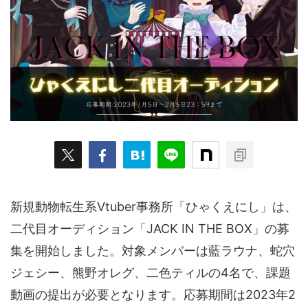
ARKit
BitStar（ぶいらいぶ）
CG(2D/3D)
esports
Fortnite
HMD
HoloModels
Music
NEWS
PR/提供
Roblox
Steam
TGS
VRChat
にじさんじ
アウトドア
アニメ
アプリ
アミューズメント
イベント
オーディション
カメラ
キャンペーン
クラウドファンディング
グルメ
ゲーム
コスプレ
スポーツ
新規動物転生系Vtuber事務所「ひゃくえにし」は、
ソーシャルVR
デジモノ
バーチャルYouTuber
二代目オーディション「JACK IN THE BOX」の募
パノラマ
ボカロ
メタバース
レポート
集を開始しました。対象メンバーは藍ラウナ、蛇穴
仮想通貨/NFT
季節
映画
東京
東雲めぐ
ジェシー、熊野オレグ、二色ティルの4名で、課題
動画の提出が必要となります。応募期間は2023年2
海外
演劇・舞台
特集企画
生成AI