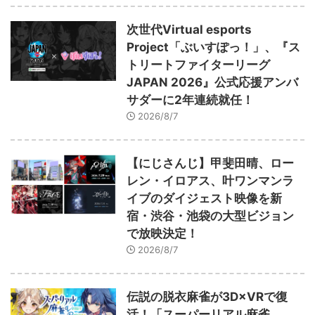
次世代Virtual esports
Project「ぶいすぽっ！」、『ス
トリートファイターリーグ
JAPAN 2026』公式応援アンバ
サダーに2年連続就任！
2026/8/7
【にじさんじ】甲斐田晴、ロー
レン・イロアス、叶ワンマンラ
イブのダイジェスト映像を新
宿・渋谷・池袋の大型ビジョン
で放映決定！
2026/8/7
伝説の脱衣麻雀が3D×VRで復
活！「スーパーリアル麻雀