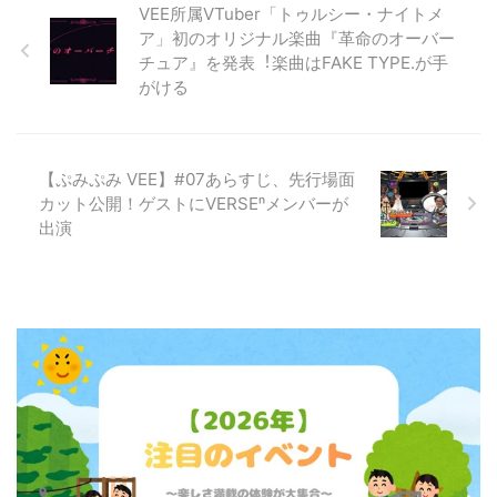
VEE所属VTuber「トゥルシー・ナイトメ
ア」初のオリジナル楽曲『⾰命のオーバー
チュア』を発表︕楽曲はFAKE TYPE.が⼿
がける
【ぷみぷみ VEE】#07あらすじ、先行場面
カット公開！ゲストにVERSEⁿメンバーが
出演