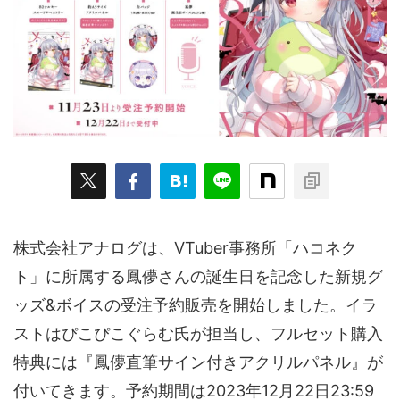
ARKit
BitStar（ぶいらいぶ）
CG(2D/3D)
esports
Fortnite
HMD
HoloModels
Music
NEWS
PR/提供
Roblox
Steam
TGS
VRChat
にじさんじ
アウトドア
アニメ
アプリ
アミューズメント
イベント
オーディション
カメラ
キャンペーン
クラウドファンディング
グルメ
ゲーム
コスプレ
スポーツ
株式会社アナログは、VTuber事務所「ハコネク
ソーシャルVR
デジモノ
バーチャルYouTuber
ト」に所属する鳳儚さんの誕生日を記念した新規グ
ッズ&ボイスの受注予約販売を開始しました。イラ
パノラマ
ボカロ
メタバース
レポート
ストはぴこぴこぐらむ氏が担当し、フルセット購入
仮想通貨/NFT
季節
映画
東京
東雲めぐ
特典には『鳳儚直筆サイン付きアクリルパネル』が
海外
演劇・舞台
特集企画
生成AI
付いてきます。予約期間は2023年12月22日23:59