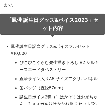
まで。
音声（ボイス）
「鳳儚 誕生日グッズ&ボイス2023」セ
ット内容
鳳儚誕生日記念グッズ&ボイスフルセット
¥10,000
ぴこぴこぐらむ先生描き下ろし B2 シルキ
ースエードタペストリー
直筆サイン入りA5 サイズアクリルパネル
缶バッジ（直径57mm）
誕生日ボイス2種（1..はかぞくはお兄ちゃ
ん、2.メスガキ妹はかな欲張りセット♡）