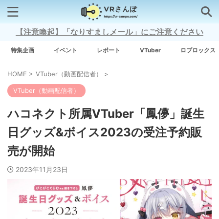
【注意喚起】「なりすましメール」にご注意ください
検索はコチラから
特集企画
イベント
レポート
VTuber
ロブロックス
HOME
>
VTuber（動画配信者）
>
注目キーワード
VTuber（動画配信者）
Xross Stars
ハコネクト所属VTuber「鳳儚」誕生
日グッズ&ボイス2023の受注予約販
Grow A Garden（庭を成長させる）
売が開始
Meta Quest 3
2023年11月23日
タグ一覧