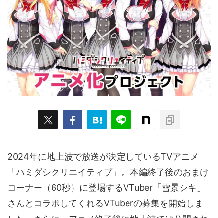
ARKit
BitStar（ぶいらいぶ）
CG(2D/3D)
esports
Fortnite
HMD
HoloModels
Music
NEWS
PR/提供
Roblox
Steam
TGS
VRChat
にじさんじ
アウトドア
アニメ
アプリ
アミューズメント
イベント
オーディション
カメラ
キャンペーン
クラウドファンディング
グルメ
ゲーム
コスプレ
スポーツ
ソーシャルVR
デジモノ
バーチャルYouTuber
2024年に地上波で放送が決定しているTVアニメ
パノラマ
ボカロ
メタバース
レポート
「ハミダシクリエイティブ」。本編終了後のおまけ
コーナー（60秒）に登場するVTuber「雪景シキ」
仮想通貨/NFT
季節
映画
東京
東雲めぐ
さんとコラボしてくれるVTuberの募集を開始しま
海外
演劇・舞台
特集企画
生成AI