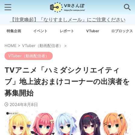
【注意喚起】「なりすましメール」にご注意ください
検索はコチラから
特集企画
イベント
レポート
VTuber
ロブロックス
HOME
>
VTuber（動画配信者）
>
注目キーワード
VTuber（動画配信者）
Xross Stars
TVアニメ「ハミダシクリエイティ
ブ」地上波おまけコーナーの出演者を
Grow A Garden（庭を成長させる）
募集開始
Meta Quest 3
2024年8月8日
タグ一覧