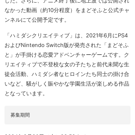
した。さらに、アニメ終了後に地上波では公開され
音声（ボイス）
なかった動画（約10分程度）をまどそふと公式チャ
ンネルにて公開予定です。
「ハミダシクリエイティブ」は、2021年6月にPS4
およびNintendo Switch版が発売された「まどそふ
と」が手掛ける恋愛アドベンチャーゲームです。ク
リエイティブで不登校な女の子たちと前代未聞な生
徒会活動、ハミダシ者なヒロインたち同士の掛け合
いなど、騒がしく賑やかな学園生活が楽しめる作品
となっています。
募集期間