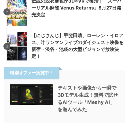
伝説の脱衣麻雀が3D×VRで復活！「スーパ
ーリアル麻雀 Venus Returns」8月27日発
売決定
【にじさんじ】甲斐田晴、ローレン・イロア
ス、叶ワンマンライブのダイジェスト映像を
新宿・渋谷・池袋の大型ビジョンで放映決
定！
特別オファー実施中！
テキストや画像から一瞬で
3Dモデル生成！無料で試せ
るAIツール「Meshy AI」
を遊んでみた