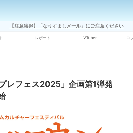
【注意喚起】「なりすましメール」にご注意ください
ト
レポート
VTuber
ロ
レフェス2025」企画第1弾発
始