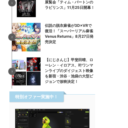
展覧会「ティム・バートンの
ラビリンス」11月25日開幕！
伝説の脱衣麻雀が3D×VRで
復活！「スーパーリアル麻雀
Venus Returns」8月27日発
売決定
【にじさんじ】甲斐田晴、ロ
ーレン・イロアス、叶ワンマ
ンライブのダイジェスト映像
を新宿・渋谷・池袋の大型ビ
ジョンで放映決定！
特別オファー実施中！