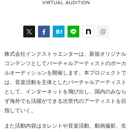
ARKit
BitStar（ぶいらいぶ）
CG(2D/3D)
esports
Fortnite
HMD
HoloModels
Music
NEWS
PR/提供
Roblox
Steam
TGS
VRChat
にじさんじ
アウトドア
アニメ
アプリ
アミューズメント
イベント
オーディション
株式会社インクストゥエンターは、新規オリジナル
コンテンツとしてバーチャルアーティストのボーカ
カメラ
キャンペーン
クラウドファンディング
ルオーディションを開催します。本プロジェクトで
グルメ
ゲーム
コスプレ
スポーツ
は、音楽活動を主体としたバーチャルアーティスト
ソーシャルVR
デジモノ
バーチャルYouTuber
として、インターネットを飛び出し、国内のみなら
ず海外でも活躍ができる次世代のアーティストを目
パノラマ
ボカロ
メタバース
レポート
指していく。
仮想通貨/NFT
季節
映画
東京
東雲めぐ
また活動内容はタレントや音楽活動、動画撮影、生
海外
演劇・舞台
特集企画
生成AI