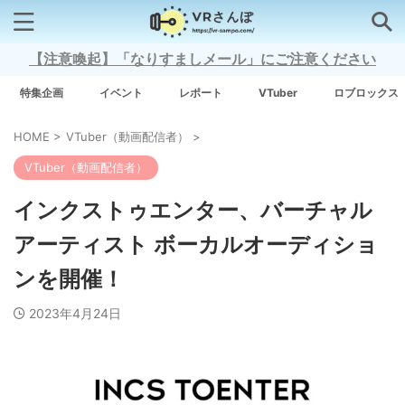
【注意喚起】「なりすましメール」にご注意ください
検索はコチラから
特集企画
イベント
レポート
VTuber
ロブロックス
HOME
>
VTuber（動画配信者）
>
注目キーワード
VTuber（動画配信者）
Xross Stars
インクストゥエンター、バーチャル
アーティスト ボーカルオーディショ
Grow A Garden（庭を成長させる）
ンを開催！
Meta Quest 3
2023年4月24日
タグ一覧