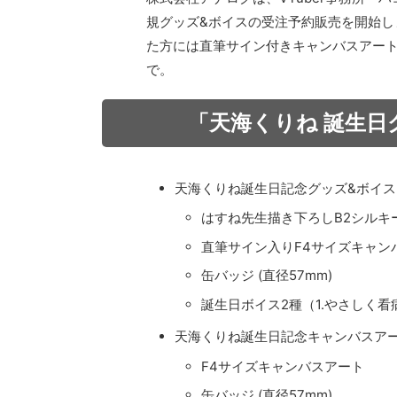
規グッズ&ボイスの受注予約販売を開始し
た方には直筆サイン付きキャンバスアートが
で。
「天海くりね 誕生日
天海くりね誕生日記念グッズ&ボイスフル
はすね先生描き下ろしB2シルキ
直筆サイン入りF4サイズキャン
缶バッジ (直径57mm)
誕生日ボイス2種（1.やさしく
天海くりね誕生日記念キャンバスアートセ
F4サイズキャンバスアート
缶バッジ (直径57mm)