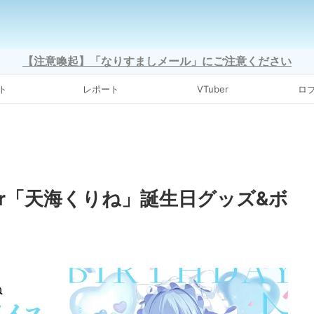
【注意喚起】「なりすましメール」にご注意ください
ト
レポート
VTuber
ロ
er「天海くりね」誕生日グッズ&ボ