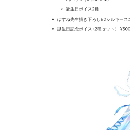
誕生日ボイス2種
はすね先生描き下ろしB2シルキースエー
誕生日記念ボイス (2種セット） ¥50