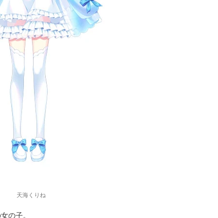
天海くりね
の女の子。