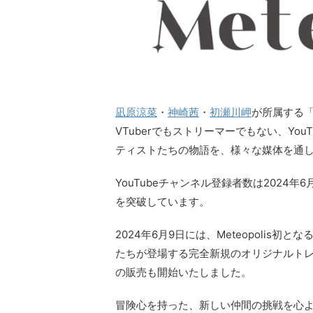
凪原涼菜
・
神崎茜
・
初瀬川岬
が所属する「M
VTuberでもストリーマーでもない、Yo
ティストたちの物語を、様々な媒体を通
YouTubeチャンネル登録者数は2024年
を突破しています。
2024年6月9日には、Meteopolis
たちが登場する完全新規のオリジナルトレー
の販売も開始いたしました。
冒険心を持った、新しい仲間の挑戦を心