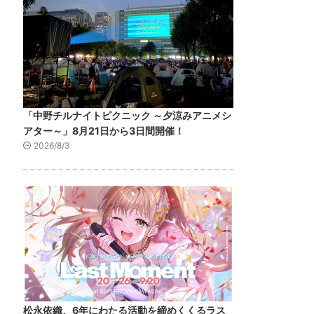
「中野チルナイトピクニック ～夕涼みアニメシ
アター～」8月21日から3日間開催！
2026/8/3
松永依織、6年にわたる活動を締めくくるラス