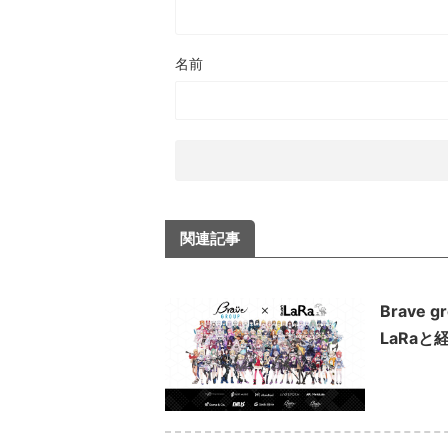
名前
関連記事
Brave
LaRaと