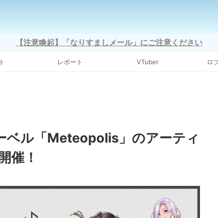
【注意喚起】「なりすましメール」にご注意ください
ト
レポート
VTuber
ロ
レーベル「Meteopolis」のアーティ
開催！