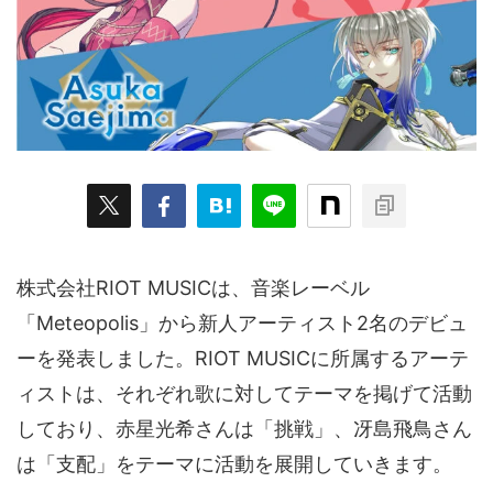
ARKit
BitStar（ぶいらいぶ）
CG(2D/3D)
esports
Fortnite
HMD
HoloModels
Music
NEWS
PR/提供
Roblox
Steam
TGS
VRChat
にじさんじ
アウトドア
アニメ
アプリ
アミューズメント
イベント
オーディション
カメラ
キャンペーン
クラウドファンディング
株式会社RIOT MUSICは、音楽レーベル
グルメ
ゲーム
コスプレ
スポーツ
「Meteopolis」から新人アーティスト2名のデビュ
ソーシャルVR
デジモノ
バーチャルYouTuber
ーを発表しました。RIOT MUSICに所属するアーテ
パノラマ
ボカロ
メタバース
レポート
ィストは、それぞれ歌に対してテーマを掲げて活動
しており、赤星光希さんは「挑戦」、冴島飛鳥さん
仮想通貨/NFT
季節
映画
東京
東雲めぐ
は「支配」をテーマに活動を展開していきます。
海外
演劇・舞台
特集企画
生成AI