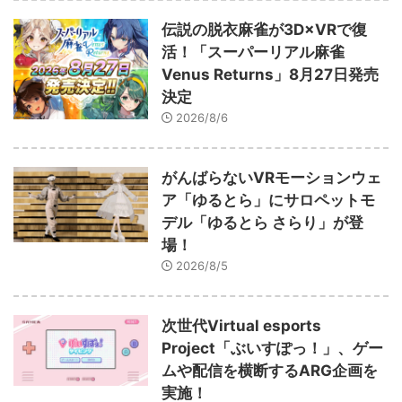
伝説の脱衣麻雀が3D×VRで復
活！「スーパーリアル麻雀
Venus Returns」8月27日発売
決定
2026/8/6
がんばらないVRモーションウェ
ア「ゆるとら」にサロペットモ
デル「ゆるとら さらり」が登
場！
2026/8/5
次世代Virtual esports
Project「ぶいすぽっ！」、ゲー
ムや配信を横断するARG企画を
実施！