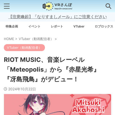
【注意喚起】「なりすましメール」にご注意ください
検索はコチラから
特集企画
イベント
レポート
VTuber
ロブロックス
HOME
>
VTuber（動画配信者）
>
注目キーワード
VTuber（動画配信者）
Xross Stars
RIOT MUSIC、音楽レーベル
「Meteopolis」から『赤星光希』
Grow A Garden（庭を成長させる）
『冴島飛鳥』がデビュー！
Meta Quest 3
2024年10月22日
タグ一覧