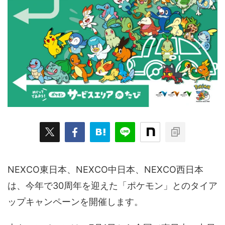
ARKit
BitStar（ぶいらいぶ）
CG(2D/3D)
esports
Fortnite
HMD
HoloModels
Music
NEWS
PR/提供
Roblox
Steam
TGS
VRChat
にじさんじ
アウトドア
アニメ
アプリ
アミューズメント
イベント
オーディション
カメラ
キャンペーン
クラウドファンディング
グルメ
ゲーム
コスプレ
スポーツ
ソーシャルVR
デジモノ
バーチャルYouTuber
NEXCO東日本、NEXCO中日本、NEXCO西日本
パノラマ
ボカロ
メタバース
レポート
は、今年で30周年を迎えた「ポケモン」とのタイア
仮想通貨/NFT
季節
映画
東京
東雲めぐ
ップキャンペーンを開催します。
海外
演劇・舞台
特集企画
生成AI