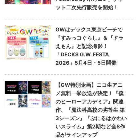
ット二次先行販売を開始！
GWはデックス東京ビーチで
『すみっコぐらし』＆『ドラ
えもん』と記念撮影！
「DECKS G.W. FESTA
2026」5⽉4⽇・5⽇開催
【GW特別企画】ニコ生アニ
メ無料一挙放送が決定！『僕
のヒーローアカデミア』関連
作、『魔法科高校の劣等生 第
3シーズン』『ぷにるはかわい
いスライム』第2期など全8作
品がラインアップ