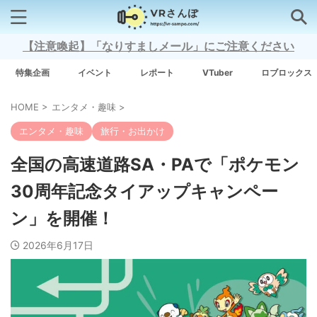
【注意喚起】「なりすましメール」にご注意ください
検索はコチラから
特集企画
イベント
レポート
VTuber
ロブロックス
HOME
>
エンタメ・趣味
>
注目キーワード
エンタメ・趣味
旅行・お出かけ
Xross Stars
全国の高速道路SA・PAで「ポケモン
30周年記念タイアップキャンペー
Grow A Garden（庭を成長させる）
ン」を開催！
Meta Quest 3
2026年6月17日
タグ一覧