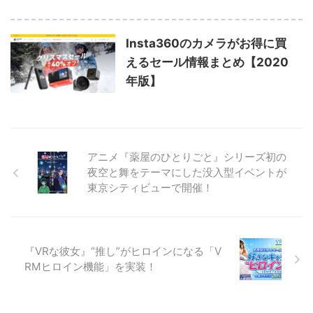
Insta360のカメラがお得に買
えるセール情報まとめ【2020
年版】
アニメ『薬屋のひとりごと』シリーズ初の
夜空と舞をテーマにした没入型イベントが
東京シティビューで開催！
『VRな彼女』“推し”がヒロインになる「V
RMヒロイン機能」を実装！