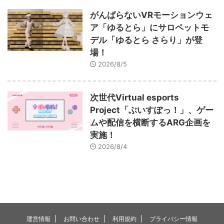
がんばらないVRモーションウェ
ア「ゆるとら」にサロペットモ
デル「ゆるとら さらり」が登
場！
2026/8/5
次世代Virtual esports
Project「ぶいすぽっ！」、ゲー
ムや配信を横断するARG企画を
実施！
2026/8/4
運営情報
お問い合わせ
利用規約
プライバシー情報