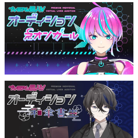
ARKit
BitStar（ぶいらいぶ）
CG(2D/3D)
esports
Fortnite
HMD
HoloModels
Music
NEWS
PR/提供
Roblox
Steam
TGS
VRChat
にじさんじ
アウトドア
アニメ
アプリ
アミューズメント
イベント
オーディション
カメラ
キャンペーン
クラウドファンディング
グルメ
ゲーム
コスプレ
スポーツ
ソーシャルVR
デジモノ
バーチャルYouTuber
パノラマ
ボカロ
メタバース
レポート
仮想通貨/NFT
季節
映画
東京
東雲めぐ
海外
演劇・舞台
特集企画
生成AI