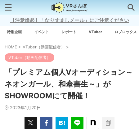
【注意喚起】「なりすましメール」にご注意ください
検索はコチラから
特集企画
イベント
レポート
VTuber
ロブロックス
HOME
>
VTuber（動画配信者）
>
注目キーワード
VTuber（動画配信者）
Xross Stars
「プレミアム個人Vオーディション～
ネオンガール、和傘書生～」が
Grow A Garden（庭を成長させる）
SHOWROOMにて開催！
Meta Quest 3
2023年1月20日
タグ一覧