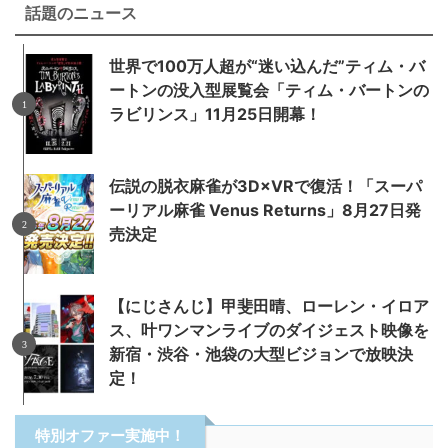
話題のニュース
世界で100万人超が“迷い込んだ”ティム・バ
ートンの没入型展覧会「ティム・バートンの
ラビリンス」11月25日開幕！
伝説の脱衣麻雀が3D×VRで復活！「スーパ
ーリアル麻雀 Venus Returns」8月27日発
売決定
【にじさんじ】甲斐田晴、ローレン・イロア
ス、叶ワンマンライブのダイジェスト映像を
新宿・渋谷・池袋の大型ビジョンで放映決
定！
特別オファー実施中！