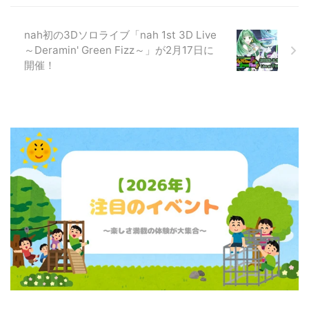
nah初の3Dソロライブ「nah 1st 3D Live
～Deramin' Green Fizz～」が2月17日に
開催！