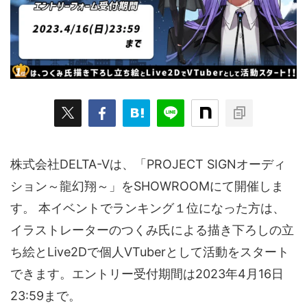
ARKit
BitStar（ぶいらいぶ）
CG(2D/3D)
esports
Fortnite
HMD
HoloModels
Music
NEWS
PR/提供
Roblox
Steam
TGS
VRChat
にじさんじ
アウトドア
アニメ
アプリ
アミューズメント
イベント
オーディション
カメラ
キャンペーン
クラウドファンディング
株式会社DELTA-Vは、「PROJECT SIGNオーディ
グルメ
ゲーム
コスプレ
スポーツ
ション～龍幻翔～」をSHOWROOMにて開催しま
す。 本イベントでランキング１位になった方は、
ソーシャルVR
デジモノ
バーチャルYouTuber
イラストレーターのつくみ氏による描き下ろしの立
パノラマ
ボカロ
メタバース
レポート
ち絵とLive2Dで個人VTuberとして活動をスタート
仮想通貨/NFT
季節
映画
東京
東雲めぐ
できます。エントリー受付期間は2023年4月16日
23:59まで。
海外
演劇・舞台
特集企画
生成AI