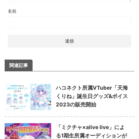
名前
関連記事
ハコネクト所属VTuber「天海
くりね」誕生日グッズ&ボイス
2023の販売開始
「ミクチャ×alive live」によ
る1期生所属オーディションが