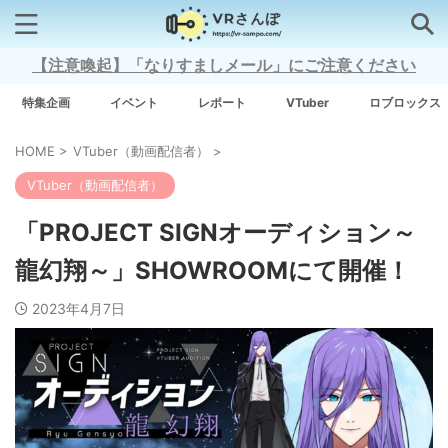
【注意喚起】「なりすましメール」にご注意ください
検索はコチラから
特集企画
イベント
レポート
VTuber
ロブロックス
HOME
>
VTuber（動画配信者）
>
注目キーワード
VTuber（動画配信者）
Xross Stars
「PROJECT SIGNオーディション～
龍幻翔～」SHOWROOMにて開催！
Grow A Garden（庭を成長させる）
2023年4月7日
Meta Quest 3
タグ一覧