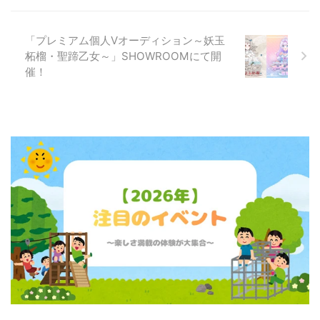
「プレミアム個人Vオーディション～妖玉
柘榴・聖蹄乙女～」SHOWROOMにて開
催！