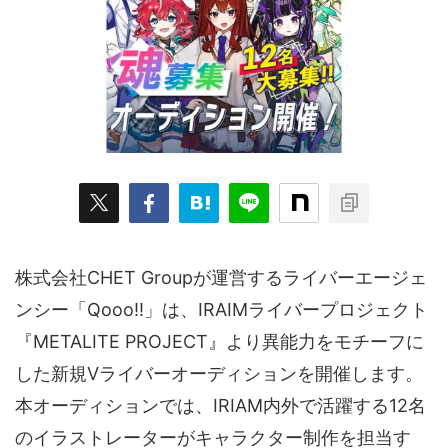
ARKit
BitStar（ぶいらいぶ）
CG(2D/3D)
esports
Fortnite
HMD
HoloModels
Music
NEWS
PR/提供
Roblox
Steam
TGS
VRChat
にじさんじ
アウトドア
アニメ
アプリ
アミューズメント
イベント
オーディション
カメラ
キャンペーン
クラウドファンディング
グルメ
ゲーム
コスプレ
スポーツ
株式会社CHET Groupが運営するライバーエージェ
ソーシャルVR
デジモノ
バーチャルYouTuber
ンシー「Qooo!!」は、IRAIMライバープロジェクト
『METALITE PROJECT』より異能力をモチーフに
パノラマ
ボカロ
メタバース
レポート
した新規Vライバーオーディションを開催します。
仮想通貨/NFT
季節
映画
東京
東雲めぐ
本オーディションでは、IRIAM内外で活躍する12名
海外
演劇・舞台
特集企画
生成AI
のイラストレーターがキャラクター制作を担当す