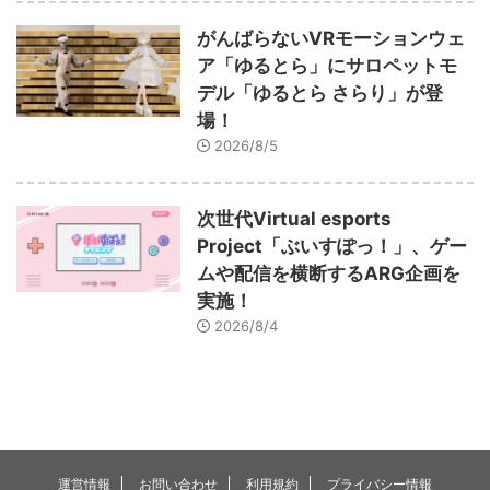
がんばらないVRモーションウェ
ア「ゆるとら」にサロペットモ
デル「ゆるとら さらり」が登
場！
2026/8/5
次世代Virtual esports
Project「ぶいすぽっ！」、ゲー
ムや配信を横断するARG企画を
実施！
2026/8/4
運営情報
お問い合わせ
利用規約
プライバシー情報