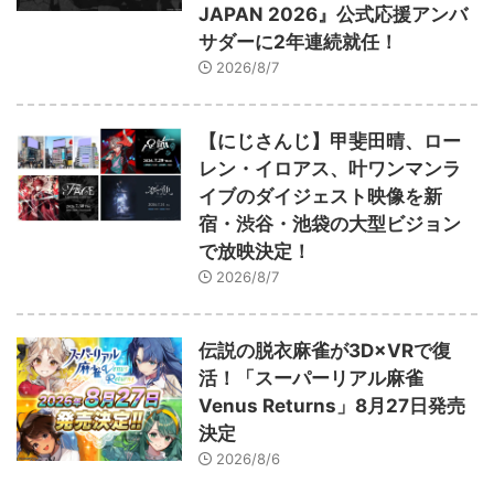
JAPAN 2026』公式応援アンバ
サダーに2年連続就任！
2026/8/7
【にじさんじ】甲斐田晴、ロー
レン・イロアス、叶ワンマンラ
イブのダイジェスト映像を新
宿・渋谷・池袋の大型ビジョン
で放映決定！
2026/8/7
伝説の脱衣麻雀が3D×VRで復
活！「スーパーリアル麻雀
Venus Returns」8月27日発売
決定
2026/8/6