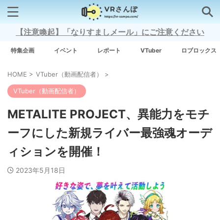
【注意喚起】「なりすましメール」にご注意ください
検索はコチラから
特集企画
イベント
レポート
VTuber
ロブロックス
HOME
>
VTuber（動画配信者）
>
注目キーワード
VTuber（動画配信者）
Xross Stars
METALITE PROJECT、異能力をモチ
ーフにした新規ライバー最強魂オーデ
Grow A Garden（庭を成長させる）
ィションを開催！
Meta Quest 3
2023年5月18日
タグ一覧