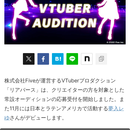
ARKit
BitStar（ぶいらいぶ）
CG(2D/3D)
esports
Fortnite
HMD
HoloModels
Music
NEWS
PR/提供
Roblox
Steam
TGS
VRChat
にじさんじ
アウトドア
アニメ
アプリ
アミューズメント
イベント
オーディション
カメラ
キャンペーン
クラウドファンディング
グルメ
ゲーム
コスプレ
スポーツ
株式会社Fiveが運営するVTuberプロダクション
ソーシャルVR
デジモノ
バーチャルYouTuber
「リアバース」は、クリエイターの⽅を対象とした
常設オーディションの応募受付を開始しました。ま
パノラマ
ボカロ
メタバース
レポート
た
11月には日本とラテンアメリカで活動する
夢入レ
仮想通貨/NFT
季節
映画
東京
東雲めぐ
ゆ
さんがデビューします。
海外
演劇・舞台
特集企画
生成AI