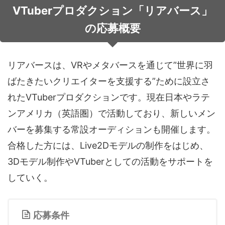
VTuberプロダクション「リアバース」
音声（ボイス）
の応募概要
リアバースは、
VRやメタバースを通じて
”世界に⽻
ばたきたいクリエイターを⽀援する”ために設⽴さ
れたVTuberプロダクションです。
現在日本やラテ
ンアメリカ（英語圏）で活動しており、新しいメン
バーを募集する常設オーディションも開催します。
合格した⽅には、
Live2Dモデルの制作をはじめ、
3Dモデル制作やVTuberとしての活動を
サポートを
していく。
応募条件