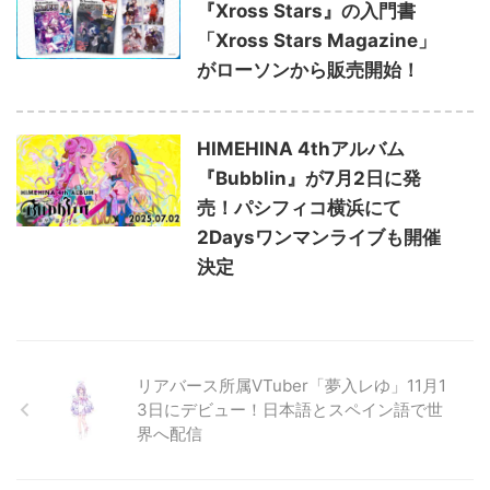
『Xross Stars』の入門書
「Xross Stars Magazine」
がローソンから販売開始！
HIMEHINA 4thアルバム
『Bubblin』が7月2日に発
売！パシフィコ横浜にて
2Daysワンマンライブも開催
決定
リアバース所属VTuber「夢⼊レゆ」11⽉1
3⽇にデビュー！⽇本語とスペイン語で世
界へ配信