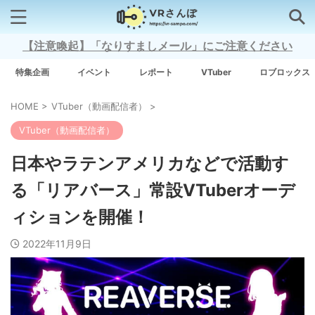
【注意喚起】「なりすましメール」にご注意ください
検索はコチラから
特集企画
イベント
レポート
VTuber
ロブロックス
HOME
>
VTuber（動画配信者）
>
注目キーワード
VTuber（動画配信者）
Xross Stars
日本やラテンアメリカなどで活動す
る「リアバース」常設VTuberオーデ
Grow A Garden（庭を成長させる）
ィションを開催！
Meta Quest 3
2022年11月9日
タグ一覧