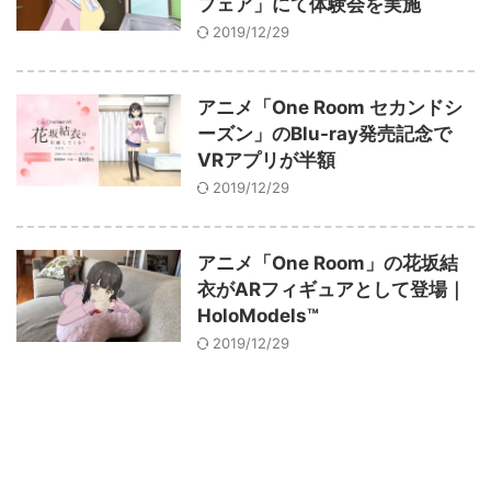
フェア」にて体験会を実施
ARKit
BitStar（ぶいらいぶ）
CG(2D/3D)
esports
2019/12/29
Fortnite
HMD
HoloModels
Music
NEWS
PR/提供
Roblox
Steam
TGS
VRChat
アニメ「One Room セカンドシ
ーズン」のBlu-ray発売記念で
にじさんじ
アウトドア
アニメ
アプリ
VRアプリが半額
2019/12/29
アミューズメント
イベント
オーディション
カメラ
キャンペーン
クラウドファンディング
アニメ「One Room」の花坂結
グルメ
ゲーム
コスプレ
衣がARフィギュアとして登場｜
スポーツ
HoloModels™
ソーシャルVR
デジモノ
バーチャルYouTuber
2019/12/29
パノラマ
ボカロ
メタバース
レポート
仮想通貨/NFT
季節
映画
東京
東雲めぐ
海外
演劇・舞台
特集企画
生成AI