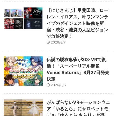
【にじさんじ】甲斐田晴、ロー
レン・イロアス、叶ワンマンラ
イブのダイジェスト映像を新
宿・渋谷・池袋の大型ビジョン
で放映決定！
2026/8/7
伝説の脱衣麻雀が3D×VRで復
活！「スーパーリアル麻雀
Venus Returns」8月27日発売
決定
2026/8/6
がんばらないVRモーションウェ
ア「ゆるとら」にサロペットモ
デル「ゆるとら さらり」が登