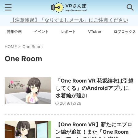
【注意喚起】「なりすましメール」にご注意ください
検索はコチラから
特集企画
イベント
レポート
VTuber
ロブロックス
HOME
>
One Room
注目キーワード
One Room
Xross Stars
「One Room VR 花坂結衣は引越
Grow A Garden（庭を成長させる）
してくる」のAndroidアプリに
水着編が追加
Meta Quest 3
2019/12/29
【One Room VR】新たにエプロ
タグ一覧
ン編が追加！また「One Room