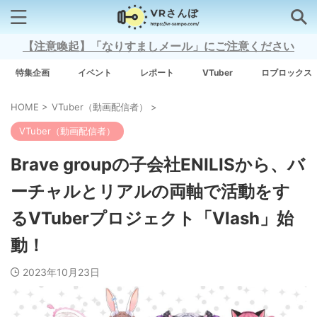
【注意喚起】「なりすましメール」にご注意ください
検索はコチラから
特集企画
イベント
レポート
VTuber
ロブロックス
HOME
>
VTuber（動画配信者）
>
注目キーワード
VTuber（動画配信者）
Xross Stars
Brave groupの子会社ENILISから、バ
ーチャルとリアルの両軸で活動をす
Grow A Garden（庭を成長させる）
るVTuberプロジェクト「Vlash」始
Meta Quest 3
動！
2023年10月23日
タグ一覧