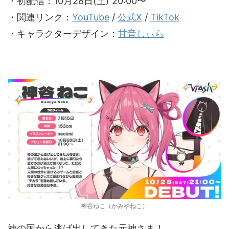
・初配信：10月28日(土) 20:00〜
・関連リンク：
YouTube
/
公式X
/
TikTok
・キャラクターデザイン：
甘音しぃら
神谷ねこ（かみやねこ）
神の国から逃げ出してきた元神さま！