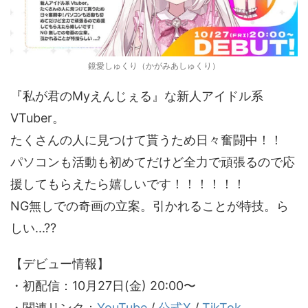
鏡愛しゅくり（かがみあしゅくり）
『私が君のMyえんじぇる』な新人アイドル系
VTuber。
たくさんの人に見つけて貰うため日々奮闘中！！
パソコンも活動も初めてだけど全力で頑張るので応
援してもらえたら嬉しいです！！！！！！
NG無しでの奇画の立案。引かれることが特技。ら
しい...??
【デビュー情報】
・初配信：10月27日(金) 20:00〜
・関連リンク：
YouTube
/
公式X
/
TikTok