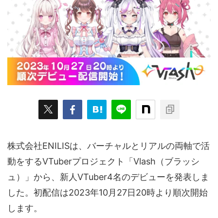
ARKit
BitStar（ぶいらいぶ）
CG(2D/3D)
esports
Fortnite
HMD
HoloModels
Music
NEWS
PR/提供
Roblox
Steam
TGS
VRChat
にじさんじ
アウトドア
アニメ
アプリ
アミューズメント
イベント
オーディション
カメラ
キャンペーン
クラウドファンディング
グルメ
ゲーム
コスプレ
スポーツ
株式会社ENILISは、バーチャルとリアルの両軸で活
ソーシャルVR
デジモノ
バーチャルYouTuber
動をするVTuberプロジェクト「Vlash（ブラッシ
パノラマ
ボカロ
メタバース
レポート
ュ）」から、新人VTuber4名のデビューを発表しま
仮想通貨/NFT
季節
映画
東京
東雲めぐ
した。初配信は2023年10月27日20時より順次開始
します。
海外
演劇・舞台
特集企画
生成AI