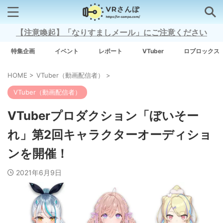
【注意喚起】「なりすましメール」にご注意ください
検索はコチラから
特集企画
イベント
レポート
VTuber
ロブロックス
HOME
>
VTuber（動画配信者）
>
注目キーワード
VTuber（動画配信者）
Xross Stars
VTuberプロダクション「ぼいそー
れ」第2回キャラクターオーディショ
Grow A Garden（庭を成長させる）
ンを開催！
Meta Quest 3
2021年6月9日
タグ一覧