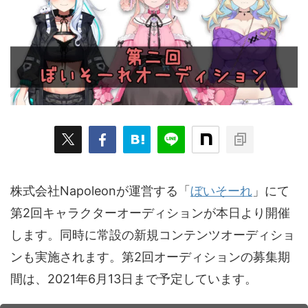
ARKit
BitStar（ぶいらいぶ）
CG(2D/3D)
esports
Fortnite
HMD
HoloModels
Music
NEWS
PR/提供
Roblox
Steam
TGS
VRChat
にじさんじ
アウトドア
アニメ
アプリ
アミューズメント
イベント
オーディション
カメラ
キャンペーン
クラウドファンディング
グルメ
ゲーム
コスプレ
スポーツ
株式会社Napoleonが運営する「
ぼいそーれ
」にて
ソーシャルVR
デジモノ
バーチャルYouTuber
第2回キャラクターオーディションが本日より開催
します。同時に常設の新規コンテンツオーディショ
パノラマ
ボカロ
メタバース
レポート
ンも実施されます。第2回オーディションの募集期
仮想通貨/NFT
季節
映画
東京
東雲めぐ
間は、2021年6⽉13⽇まで予定しています。
海外
演劇・舞台
特集企画
生成AI