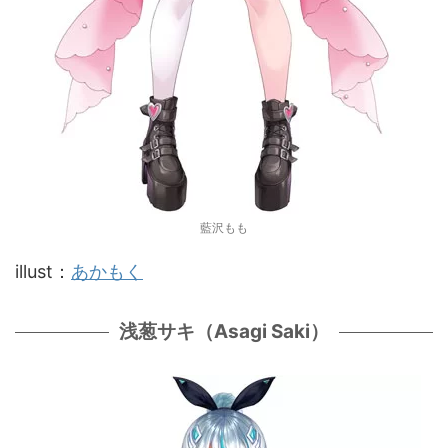
藍沢もも
illust：
あかもく
浅葱サキ（Asagi Saki）