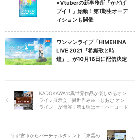
×Vtuberの新事務所「かどげ
ブイ！」始動！第1期生オーデ
ィションも開催
ワンマンライブ「HIMEHINA
LIVE 2021『希織歌と時
鐘』」が10月16日に配信決定
KADOKAWAの異世界作品が楽しめるオン
ライン展示会「異世界みゅーじあむ オン
ライン」が開催！第１弾はオーバーロード
宇都宮市からバーチャルタレント「東雲め