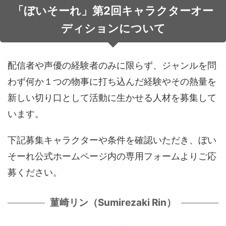
「ぼいそーれ」第2回キャラクターオー
音声（ボイス）
ディションについて
配信者や声優の経験者のみに限らず、ジャンルを問
わず何か１つの物事に打ち込んだ経験やその熱量を
新しい切り⼝として活動に⽣かせる⼈材を募集して
います。
下記募集キャラクターや条件を確認いただき、ぼい
そーれ公式ホームページ内の専用フォームよりご応
募ください。
菫崎リン（Sumirezaki Rin）