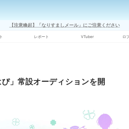
【注意喚起】「なりすましメール」にご注意ください
ト
レポート
VTuber
ロ
なはぴ」常設オーディションを開