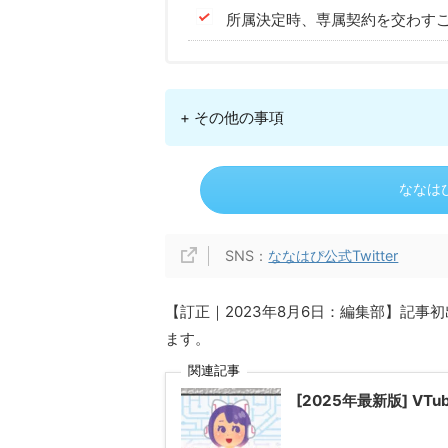
所属決定時、専属契約を交わす
+ その他の事項
ななは
SNS：
ななはぴ公式Twitter
【訂正｜2023年8月6日：編集部】記
ます。
関連記事
[2025年最新版] V