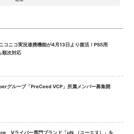
eのニコニコ実況連携機能が4月13日より復活！PS5用
から順次対応
berグループ「PreCeed VCP」所属メンバー募集開
Force、Vライバー専門ブランド「uN.（ユーエヌ）」を