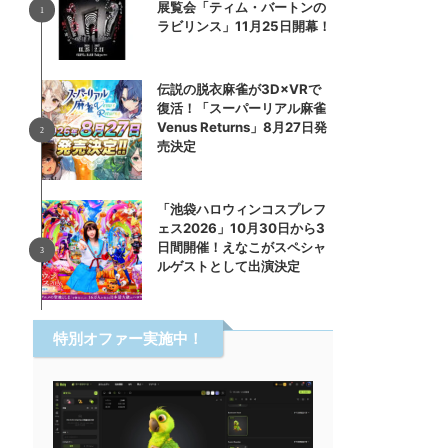
展覧会「ティム・バートンの
ラビリンス」11月25日開幕！
伝説の脱衣麻雀が3D×VRで
復活！「スーパーリアル麻雀
Venus Returns」8月27日発
売決定
「池袋ハロウィンコスプレフ
ェス2026」10月30日から3
日間開催！えなこがスペシャ
ルゲストとして出演決定
特別オファー実施中！