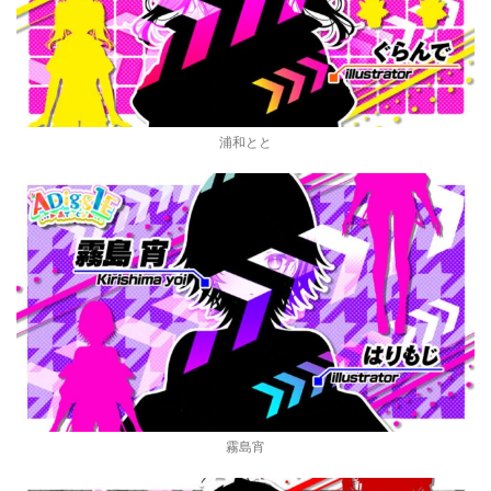
浦和とと
霧島宵