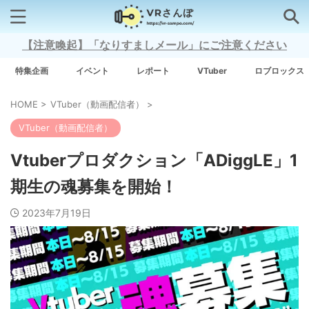
【注意喚起】「なりすましメール」にご注意ください
検索はコチラから
特集企画
イベント
レポート
VTuber
ロブロックス
HOME
>
VTuber（動画配信者）
>
注目キーワード
VTuber（動画配信者）
Xross Stars
Vtuberプロダクション「ADiggLE」1
期生の魂募集を開始！
Grow A Garden（庭を成長させる）
2023年7月19日
Meta Quest 3
タグ一覧