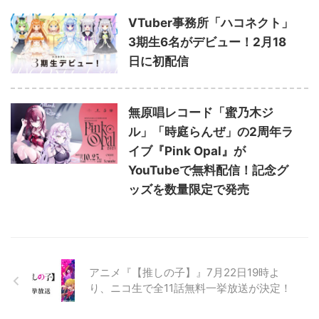
VTuber事務所「ハコネクト」
3期生6名がデビュー！2月18
日に初配信
無原唱レコード「蜜乃木ジ
ル」「時庭らんぜ」の2周年ラ
イブ『Pink Opal』が
YouTubeで無料配信！記念グ
ッズを数量限定で発売
アニメ『【推しの子】』7月22日19時よ
り、ニコ生で全11話無料一挙放送が決定！