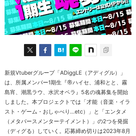
ARKit
BitStar（ぶいらいぶ）
CG(2D/3D)
esports
Fortnite
HMD
HoloModels
Music
NEWS
PR/提供
Roblox
Steam
TGS
VRChat
にじさんじ
アウトドア
アニメ
アプリ
アミューズメント
イベント
オーディション
カメラ
キャンペーン
クラウドファンディング
新規Vtuberグループ「ADiggLE（アディグル）」
グルメ
ゲーム
コスプレ
スポーツ
は、所属メンバー1期生『帝ハイセ、浦和とと、霧
島宵、潮黒ラウ、水沢オペラ』5名の魂募集を開始
ソーシャルVR
デジモノ
バーチャルYouTuber
しました。本プロジェクトでは「才能（音楽・イラ
パノラマ
ボカロ
メタバース
レポート
スト・ゲーム・おしゃべり...etc）」と「エンタメ
仮想通貨/NFT
季節
映画
東京
東雲めぐ
（メタバースメンターテイメント）」の2つを発掘
（ディグる）していく。応募締め切りは2023年8月
海外
演劇・舞台
特集企画
生成AI