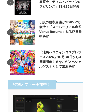
展覧会「ティム・バートンの
ラビリンス」11月25日開幕！
伝説の脱衣麻雀が3D×VRで
復活！「スーパーリアル麻雀
Venus Returns」8月27日発
売決定
「池袋ハロウィンコスプレフ
ェス2026」10月30日から3
日間開催！えなこがスペシャ
ルゲストとして出演決定
特別オファー実施中！