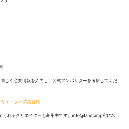
いる方
。
用
と同じく必要情報を入力し、公式アンバサダーを選択してくだ
 クリエイター募集要項 -
てくれるクリエイターも募集中です。info@fanstar.jp宛に名
。