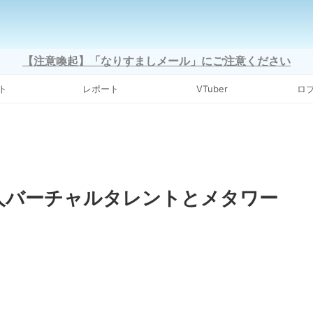
【注意喚起】「なりすましメール」にご注意ください
ト
レポート
VTuber
ロ
、新人バーチャルタレントとメタワー