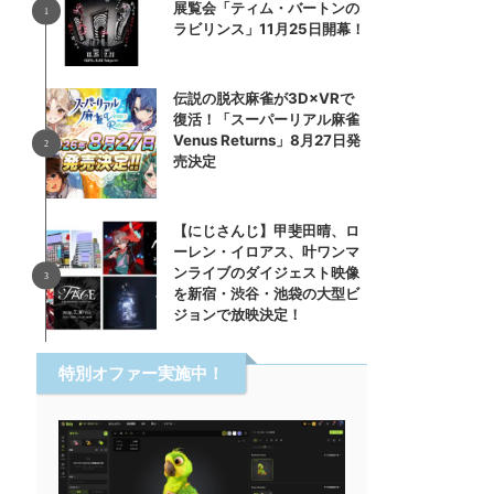
展覧会「ティム・バートンの
ラビリンス」11月25日開幕！
伝説の脱衣麻雀が3D×VRで
復活！「スーパーリアル麻雀
Venus Returns」8月27日発
売決定
【にじさんじ】甲斐田晴、ロ
ーレン・イロアス、叶ワンマ
ンライブのダイジェスト映像
を新宿・渋谷・池袋の大型ビ
ジョンで放映決定！
特別オファー実施中！