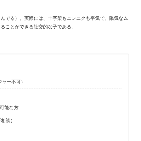
込んでる）。実際には、十字架もニンニクも平気で、陽気なム
することができる社交的な子である。
ジャー不可）
活動可能な方
要相談）