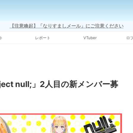
【注意喚起】「なりすましメール」にご注意ください
ト
レポート
VTuber
ロ
ject null;」2人目の新メンバー募