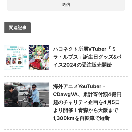
関連記事
ハコネクト所属VTuber「ミ
ラ・ルプス」誕生日グッズ&ボ
イス2024の受注販売開始
海外アニメYouTuber・
CDawgVA、累計寄付額4億円
超のチャリティ企画を4月5日
より開催！青森から大阪まで
1,300kmを自転車で縦断