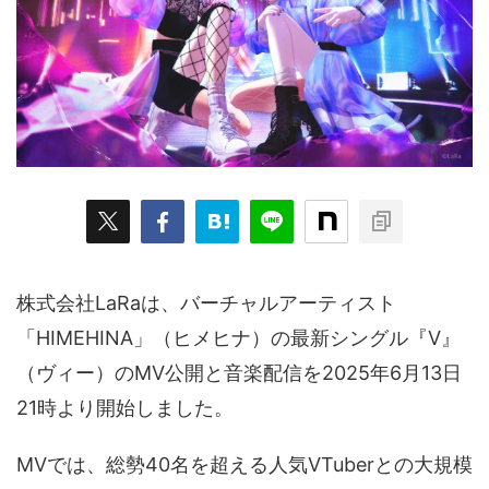
ARKit
BitStar（ぶいらいぶ）
CG(2D/3D)
esports
Fortnite
HMD
HoloModels
Music
NEWS
PR/提供
Roblox
Steam
TGS
VRChat
にじさんじ
アウトドア
アニメ
アプリ
アミューズメント
イベント
オーディション
カメラ
キャンペーン
クラウドファンディング
グルメ
ゲーム
コスプレ
スポーツ
株式会社LaRaは、バーチャルアーティスト
ソーシャルVR
デジモノ
バーチャルYouTuber
「HIMEHINA」（ヒメヒナ）の最新シングル『V』
（ヴィー）のMV公開と音楽配信を2025年6月13日
パノラマ
ボカロ
メタバース
レポート
21時より開始しました。
仮想通貨/NFT
季節
映画
東京
東雲めぐ
MVでは、総勢40名を超える人気VTuberとの大規模
海外
演劇・舞台
特集企画
生成AI