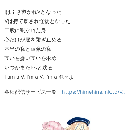
Iは引き割かれVとなった
Vは持て囃され怪物となった
二股に割かれた身
心だけが底を繋ぎ止める
本当の私と幽像の私
互いを嫌い互いを求め
いつかまたIへと戻る
I am a V. I'm a V. I'm a 泡々よ
各種配信サービス一覧：
https://himehina.lnk.to/V..