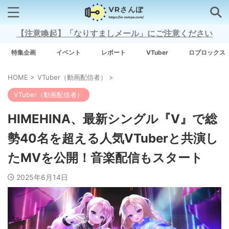
【注意喚起】「なりすましメール」にご注意ください
検索はコチラから
特集企画
イベント
レポート
VTuber
ロブロックス
HOME
>
VTuber（動画配信者）
>
注目キーワード
VTuber（動画配信者）
Xross Stars
HIMEHINA、最新シングル『V』で総
勢40名を超える人気VTuberと共演し
Grow A Garden（庭を成長させる）
たMVを公開！音楽配信もスタート
Meta Quest 3
2025年6月14日
タグ一覧