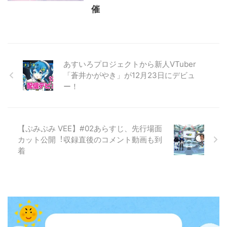
催
あすいろプロジェクトから新人VTuber
「蒼井かがやき」が12月23日にデビュ
ー！
【ぷみぷみ VEE】#02あらすじ、先⾏場⾯
カット公開︕収録直後のコメント動画も到
着