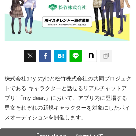
ARKit
BitStar（ぶいらいぶ）
CG(2D/3D)
esports
Fortnite
HMD
HoloModels
Music
NEWS
PR/提供
Roblox
Steam
TGS
VRChat
にじさんじ
アウトドア
アニメ
アプリ
アミューズメント
イベント
オーディション
カメラ
キャンペーン
クラウドファンディング
株式会社any styleと松竹株式会社の共同プロジェク
グルメ
ゲーム
コスプレ
スポーツ
トである"キャラクターと話せるリアルチャットア
ソーシャルVR
デジモノ
バーチャルYouTuber
プリ"「my dear.」において、アプリ内に登場する
パノラマ
ボカロ
メタバース
レポート
男女それぞれの新規キャラクターを対象にしたボイ
スオーディションを開催します。
仮想通貨/NFT
季節
映画
東京
東雲めぐ
海外
演劇・舞台
特集企画
生成AI