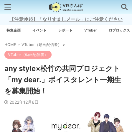
【注意喚起】「なりすましメール」にご注意ください
検索はコチラから
特集企画
イベント
レポート
VTuber
ロブロックス
HOME
>
VTuber（動画配信者）
>
注目キーワード
VTuber（動画配信者）
Xross Stars
any style×松竹の共同プロジェクト
「my dear.」ボイスタレント一期生
Grow A Garden（庭を成長させる）
を募集開始！
Meta Quest 3
2022年12月6日
タグ一覧