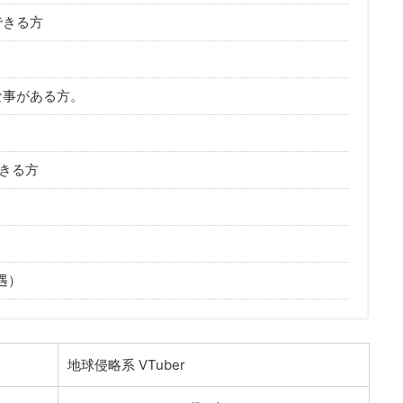
できる方
な事がある方。
きる方
優遇）
地球侵略系 VTuber