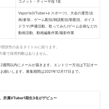
コメット・ティーサ役 1名
Vsports(VTuber+e スポーツ)、大会の運営/企
画/参加、ゲーム配信/雑談配信/歌配信、ボイス
ドラマ/声優活動、歌ってみた/ゲーム企画などの
動画活動、動画編集作業/撮影作業
PSや競技性のあるタイトルに絞ります。
力量で採用判断はありません。
2週間以内にメールが届きます。エントリー方法は下記オー
願いします。募集期間は2021年12月17日まで。
）
所属VTuber1期生3名がデビュー