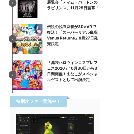
展覧会「ティム・バートンの
ラビリンス」11月25日開幕！
伝説の脱衣麻雀が3D×VRで
復活！「スーパーリアル麻雀
Venus Returns」8月27日発
売決定
「池袋ハロウィンコスプレフ
ェス2026」10月30日から3
日間開催！えなこがスペシャ
ルゲストとして出演決定
特別オファー実施中！