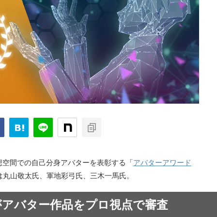
想空間での自己分身アバターを表彰する「
アバターアワード
は丸山敬太氏、軍地彩弓氏、三木一馬氏。
がアバター作品をプロ視点で審査