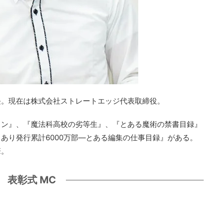
長。現在は株式会社ストレートエッジ代表取締役。
イン』、『魔法科高校の劣等生』、『とある魔術の禁書目録』
あり発行累計6000万部―とある編集の仕事目録』がある。
筆。
表彰式 MC