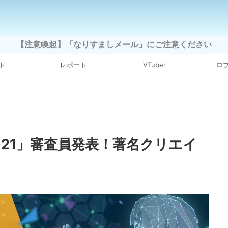
【注意喚起】「なりすましメール」にご注意ください
ト
レポート
VTuber
ロ
021」審査員発表！著名クリエイ