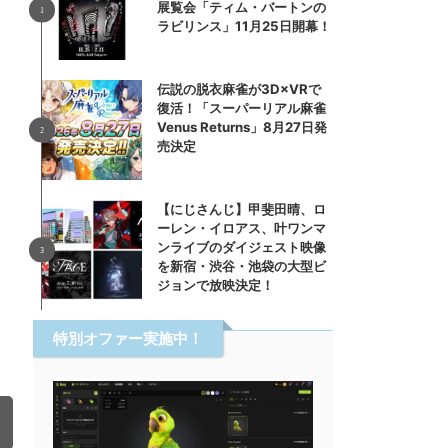
展覧会「ティム・バートンの
ラビリンス」11月25日開幕！
伝説の脱衣麻雀が3D×VRで
復活！「スーパーリアル麻雀
Venus Returns」8月27日発
売決定
【にじさんじ】甲斐田晴、ロ
ーレン・イロアス、叶ワンマ
ンライブのダイジェスト映像
を新宿・渋谷・池袋の大型ビ
ジョンで放映決定！
特別オファー実施中！